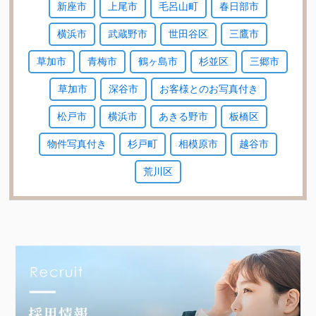
新座市
上尾市
毛呂山町
春日部市
横浜市
武蔵野市
世田谷区
三鷹市
草加市
青梅市
鶴ヶ島市
杉並区
三郷市
草加市
深谷市
お客様とのお写真付き
松戸市
横浜市
あきる野市
板橋区
物件写真付き
杉戸町
相模原市
越谷市
荒川区