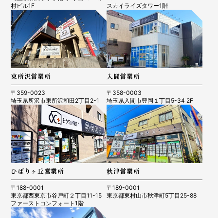
村ビル1F
スカイライズタワー1階
東所沢営業所
入間営業所
〒359-0023
〒358-0003
埼玉県所沢市東所沢和田2丁目2-1
埼玉県入間市豊岡１丁目5-34 2F
ひばりヶ丘営業所
秋津営業所
〒188-0001
〒189-0001
東京都西東京市谷戸町２丁目11-15
東京都東村山市秋津町5丁目25-88
ファーストコンフォート1階