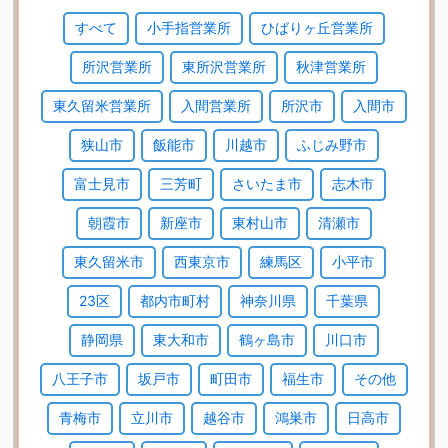
すべて
小手指営業所
ひばりヶ丘営業所
所沢営業所
東所沢営業所
秋津営業所
東久留米営業所
入間営業所
所沢市
入間市
狭山市
飯能市
川越市
ふじみ野市
富士見市
三芳町
さいたま市
志木市
朝霞市
新座市
東村山市
清瀬市
東久留米市
西東京市
練馬区
小平市
23区
都内市町村
神奈川県
千葉県
静岡県
東大和市
鶴ヶ島市
川口市
八王子市
坂戸市
町田市
福生市
その他
青梅市
立川市
越谷市
鴻巣市
日高市