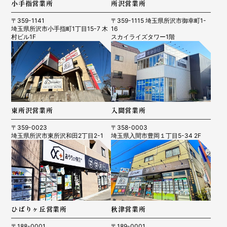
小手指営業所
所沢営業所
〒359-1141
〒359-1115 埼玉県所沢市御幸町1-
埼玉県所沢市小手指町1丁目15-7 木
16
村ビル1F
スカイライズタワー1階
東所沢営業所
入間営業所
〒359-0023
〒358-0003
埼玉県所沢市東所沢和田2丁目2-1
埼玉県入間市豊岡１丁目5-34 2F
ひばりヶ丘営業所
秋津営業所
〒188-0001
〒189-0001