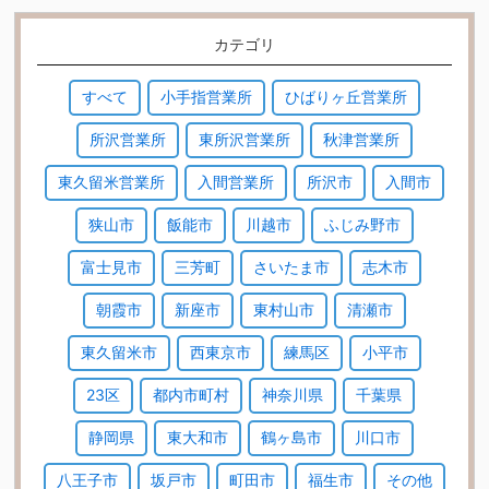
カテゴリ
すべて
小手指営業所
ひばりヶ丘営業所
所沢営業所
東所沢営業所
秋津営業所
東久留米営業所
入間営業所
所沢市
入間市
狭山市
飯能市
川越市
ふじみ野市
富士見市
三芳町
さいたま市
志木市
朝霞市
新座市
東村山市
清瀬市
東久留米市
西東京市
練馬区
小平市
23区
都内市町村
神奈川県
千葉県
静岡県
東大和市
鶴ヶ島市
川口市
八王子市
坂戸市
町田市
福生市
その他