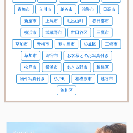
青梅市
立川市
越谷市
鴻巣市
日高市
新座市
上尾市
毛呂山町
春日部市
横浜市
武蔵野市
世田谷区
三鷹市
草加市
青梅市
鶴ヶ島市
杉並区
三郷市
草加市
深谷市
お客様とのお写真付き
松戸市
横浜市
あきる野市
板橋区
物件写真付き
杉戸町
相模原市
越谷市
荒川区