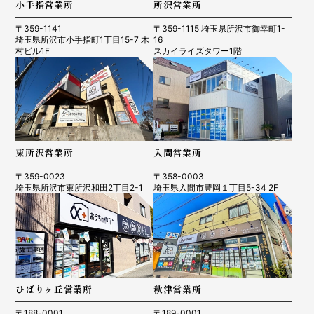
小手指営業所
所沢営業所
〒359-1141
〒359-1115 埼玉県所沢市御幸町1-
埼玉県所沢市小手指町1丁目15-7 木
16
村ビル1F
スカイライズタワー1階
東所沢営業所
入間営業所
〒359-0023
〒358-0003
埼玉県所沢市東所沢和田2丁目2-1
埼玉県入間市豊岡１丁目5-34 2F
ひばりヶ丘営業所
秋津営業所
〒188-0001
〒189-0001