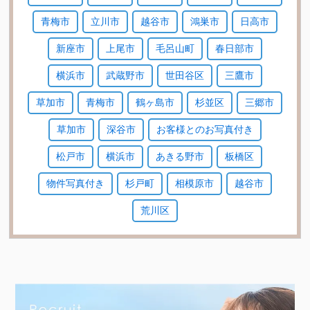
青梅市
立川市
越谷市
鴻巣市
日高市
新座市
上尾市
毛呂山町
春日部市
横浜市
武蔵野市
世田谷区
三鷹市
草加市
青梅市
鶴ヶ島市
杉並区
三郷市
草加市
深谷市
お客様とのお写真付き
松戸市
横浜市
あきる野市
板橋区
物件写真付き
杉戸町
相模原市
越谷市
荒川区