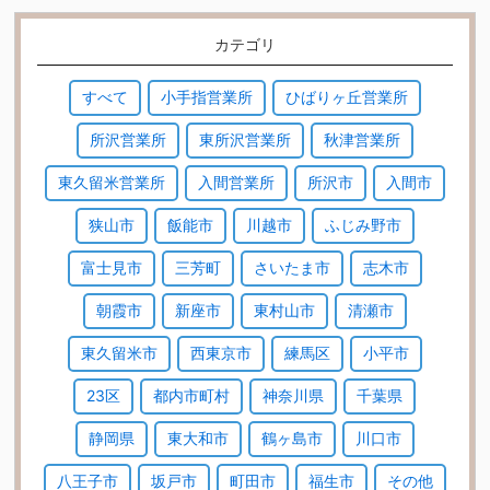
カテゴリ
すべて
小手指営業所
ひばりヶ丘営業所
所沢営業所
東所沢営業所
秋津営業所
東久留米営業所
入間営業所
所沢市
入間市
狭山市
飯能市
川越市
ふじみ野市
富士見市
三芳町
さいたま市
志木市
朝霞市
新座市
東村山市
清瀬市
東久留米市
西東京市
練馬区
小平市
23区
都内市町村
神奈川県
千葉県
静岡県
東大和市
鶴ヶ島市
川口市
八王子市
坂戸市
町田市
福生市
その他