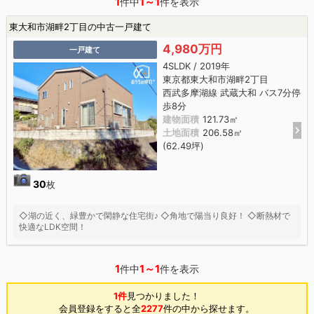
1
1～1
件中
件を表示
東大和市湖畔2丁目の中古一戸建て
4,980万円
一戸建て
4SLDK / 2019年
東京都東大和市湖畔2丁目
西武多摩湖線 武蔵大和 バス7分停
歩8分
建物面積
121.73㎡
土地面積
206.58㎡
(62.49坪)
30
枚
◇湖の近く、緑豊かで閑静な住宅街♪ ◇角地で陽当り良好！ ◇断熱材で
快適なLDK空間！
1
1～1
件中
件を表示
1件
見つかりました！
会員登録をすると全
2277
件の中から探せます。