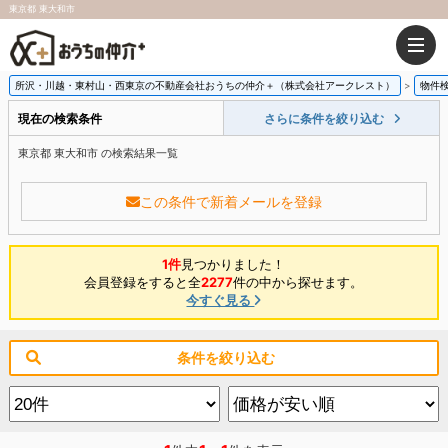
東京都 東大和市
所沢・川越・東村山・西東京の不動産会社おうちの仲介＋（株式会社アークレスト）
物件
現在の検索条件
さらに条件を絞り込む
東京都 東大和市 の検索結果一覧
この条件で新着メールを登録
1件
見つかりました！
会員登録をすると全
2277
件の中から探せます。
今すぐ見る
条件を絞り込む