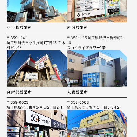
小手指営業所
所沢営業所
〒359-1141
〒359-1115 埼玉県所沢市御幸町1-
埼玉県所沢市小手指町1丁目15-7 木
16
村ビル1F
スカイライズタワー1階
東所沢営業所
入間営業所
〒359-0023
〒358-0003
埼玉県所沢市東所沢和田2丁目2-1
埼玉県入間市豊岡１丁目5-34 2F