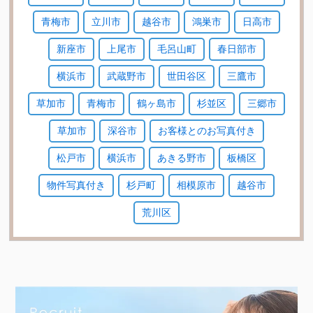
青梅市
立川市
越谷市
鴻巣市
日高市
新座市
上尾市
毛呂山町
春日部市
横浜市
武蔵野市
世田谷区
三鷹市
草加市
青梅市
鶴ヶ島市
杉並区
三郷市
草加市
深谷市
お客様とのお写真付き
松戸市
横浜市
あきる野市
板橋区
物件写真付き
杉戸町
相模原市
越谷市
荒川区