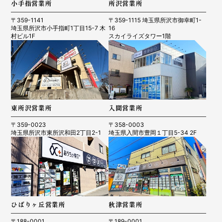
小手指営業所
所沢営業所
〒359-1141
〒359-1115 埼玉県所沢市御幸町1-
埼玉県所沢市小手指町1丁目15-7 木
16
村ビル1F
スカイライズタワー1階
東所沢営業所
入間営業所
〒359-0023
〒358-0003
埼玉県所沢市東所沢和田2丁目2-1
埼玉県入間市豊岡１丁目5-34 2F
ひばりヶ丘営業所
秋津営業所
〒188-0001
〒189-0001