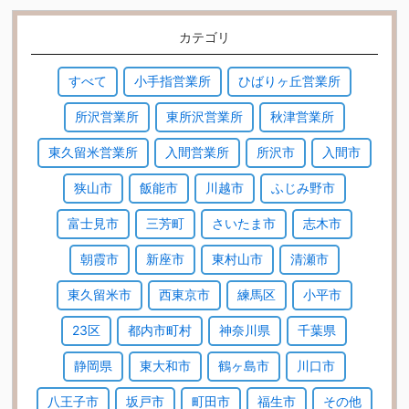
カテゴリ
すべて
小手指営業所
ひばりヶ丘営業所
所沢営業所
東所沢営業所
秋津営業所
東久留米営業所
入間営業所
所沢市
入間市
狭山市
飯能市
川越市
ふじみ野市
富士見市
三芳町
さいたま市
志木市
朝霞市
新座市
東村山市
清瀬市
東久留米市
西東京市
練馬区
小平市
23区
都内市町村
神奈川県
千葉県
静岡県
東大和市
鶴ヶ島市
川口市
八王子市
坂戸市
町田市
福生市
その他