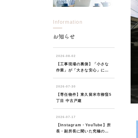
Information
所沢市
川越市
入間市
飯能市
狭
東久留米市
小平市
練馬区
お知らせ