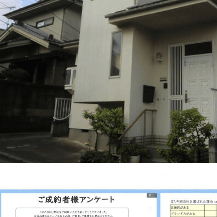
山市
ふじみ野市
富士見市
志木市
新座市
朝霞市