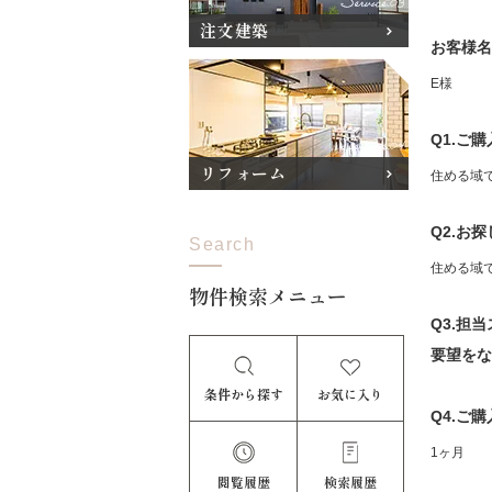
注文建築
お客様名
E様
Q1.ご
リフォーム
住める域
Q2.お
Search
住める域
物件検索メニュー
Q3.担
要望をな
条件から探す
お気に入り
Q4.ご
1ヶ月
閲覧履歴
検索履歴