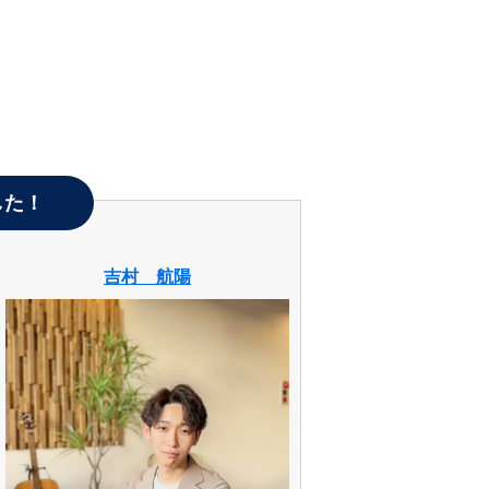
した！
吉村 航陽