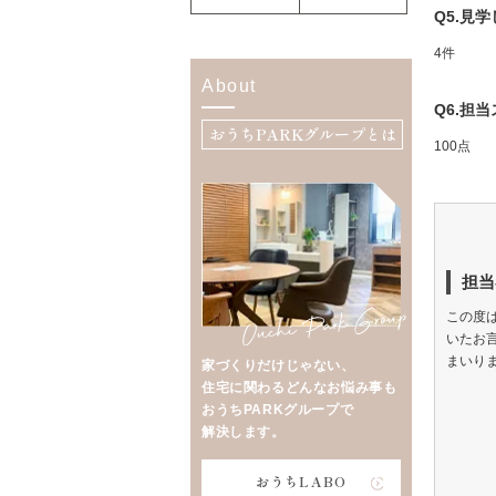
Q5.見
4件
About
Q6.担
おうちPARKグループとは
100点
担当
この度
いたお
まいり
家づくりだけじゃない、
住宅に関わるどんなお悩み事も
おうちPARKグループで
解決します。
おうちLABO