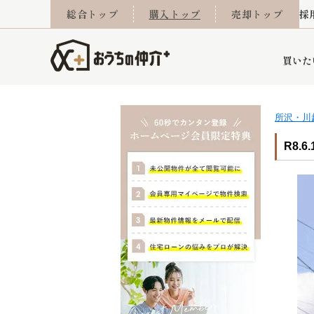
総合トップ
購入トップ
売却トップ
採
買いた
所沢・川
詳細条件から探す
不動産売却専門館
会社概要
不動産Q&A
ご来店予約
おうちLABO
おうちのリフォーム
スタッフ紹介
オンライン相談予約
マンションカタログ
建築事例
学区から探す
売却査定実績
リフォーム事例
採用
R8.
当社お預かり物件
相続
小手指営業所
住み替え
所沢営業所
グループ会社施工物
離婚
東所沢
不動
今月の住宅ローン金利
西東京市
おうちLABO
東久留米市
おうちのリフォーム
当社提携金融機
東村山市