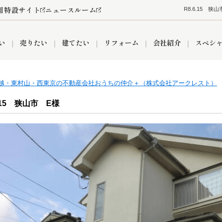
用特設サイト
ニュースルーム
R8.6.15 
い
売りたい
建てたい
リフォーム
会社紹介
スペシ
越・東村山・西東京の不動産会社おうちの仲介＋（株式会社アークレスト）
情報
町名から探す
売却成功実績
売却査定依頼
おうちパークくらぶ
【埼玉】補助金・助成金
お客様の声
お気に入り
よくある質問
なんでもご相談
レンタルスペース
創業の想い
閲覧履歴
売却コラム
プライバシーポリシー
【東京】補助金・助成金
総合不動産の強み
期間限定キャン
検索履歴
査定依頼
6.15 狭山市 E様
件
営業所
産買取
リノベーション済み物件
空き家
入間営業所
リースバック
ひばりケ丘営業所
秋津営業所
関
入間市
おうちパークグループの強み
8代疾病保証付き住宅ローン
狭山市
富士見市
団体信用保険
新座市
購入
清瀬