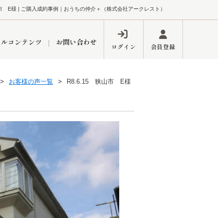
狭山市 E様 | ご購入成約事例｜おうちの仲介＋（株式会社アークレスト）
ャルコンテンツ
お問い合わせ
ログイン
会員登録
お客様の声一覧
R8.6.15 狭山市 E様
ペーン
フォーム
インフォメーション
ブログ
東久留米営業所
するメリット
市
練馬区