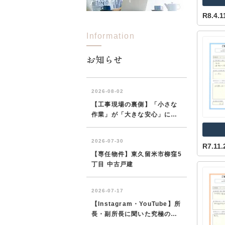
R8.4
Information
所沢市
川越市
入間市
飯能市
狭
東久留米市
小平市
練馬区
お知らせ
R7.1