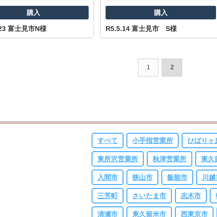
購入
購入
1.23 富士見市N様
R5.5.14 富士見市 S様
1
2
すべて
小手指営業所
ひばりヶ
東所沢営業所
秋津営業所
東久
入間市
狭山市
飯能市
川越
三芳町
さいたま市
志木市
清瀬市
東久留米市
西東京市