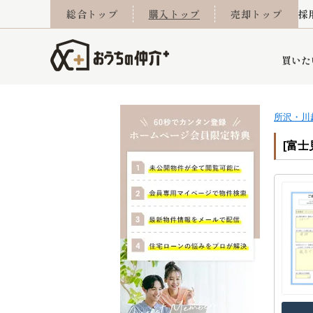
総合トップ
購入トップ
売却トップ
採
買いた
所沢・川
詳細条件から探す
不動産売却専門館
会社概要
不動産Q&A
ご来店予約
おうちLABO
おうちのリフォーム
スタッフ紹介
オンライン相談予約
マンションカタログ
建築事例
学区から探す
売却査定実績
リフォーム事例
採用
[富士
当社お預かり物件
相続
小手指営業所
住み替え
所沢営業所
グループ会社施工物
離婚
東所沢
不動
今月の住宅ローン金利
西東京市
おうちLABO
東久留米市
おうちのリフォーム
当社提携金融機
東村山市