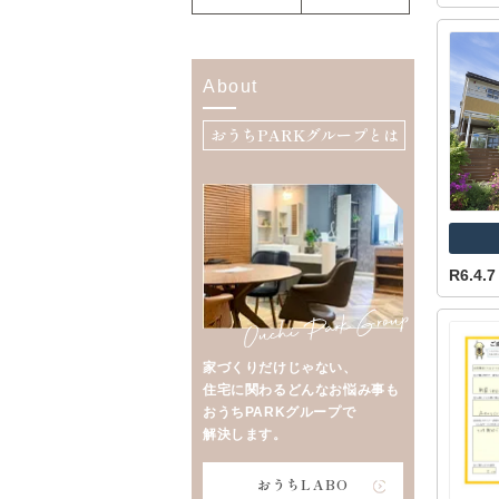
About
おうちPARKグループとは
R6.4
家づくりだけじゃない、
住宅に関わるどんなお悩み事も
おうちPARKグループで
解決します。
おうちLABO