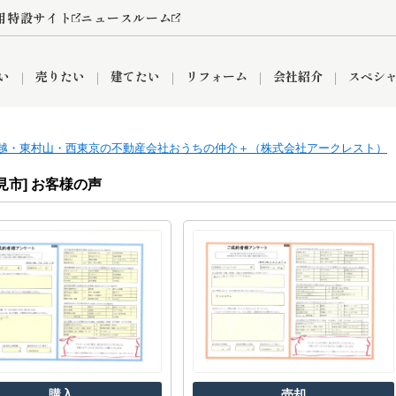
用特設サイト
ニュースルーム
い
売りたい
建てたい
リフォーム
会社紹介
スペシ
越・東村山・西東京の不動産会社おうちの仲介＋（株式会社アークレスト）
情報
町名から探す
売却成功実績
売却査定依頼
おうちパークくらぶ
【埼玉】補助金・助成金
お客様の声
お気に入り
よくある質問
なんでもご相談
レンタルスペース
創業の想い
閲覧履歴
売却コラム
プライバシーポリシー
【東京】補助金・助成金
総合不動産の強み
期間限定キャン
検索履歴
査定依頼
見市] お客様の声
件
営業所
産買取
リノベーション済み物件
空き家
入間営業所
リースバック
ひばりケ丘営業所
秋津営業所
関
入間市
おうちパークグループの強み
8代疾病保証付き住宅ローン
狭山市
富士見市
団体信用保険
新座市
購入
清瀬
購入
売却