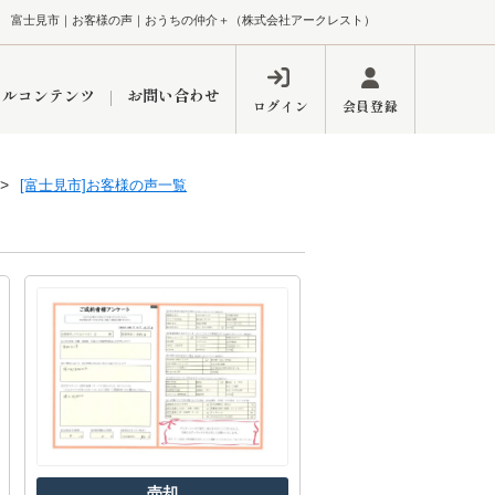
富士見市｜お客様の声｜おうちの仲介＋（株式会社アークレスト）
ャルコンテンツ
お問い合わせ
ログイン
会員登録
[富士見市]お客様の声一覧
ペーン
フォーム
インフォメーション
ブログ
東久留米営業所
するメリット
市
練馬区
売却