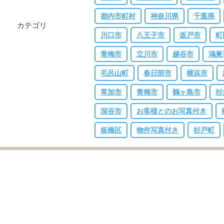
都内市町村
神奈川県
千葉県
カテゴリ
川口市
八王子市
坂戸市
町
青梅市
立川市
越谷市
鴻巣
毛呂山町
春日部市
横浜市
草加市
青梅市
鶴ヶ島市
杉
深谷市
お客様とのお写真付き
板橋区
物件写真付き
杉戸町