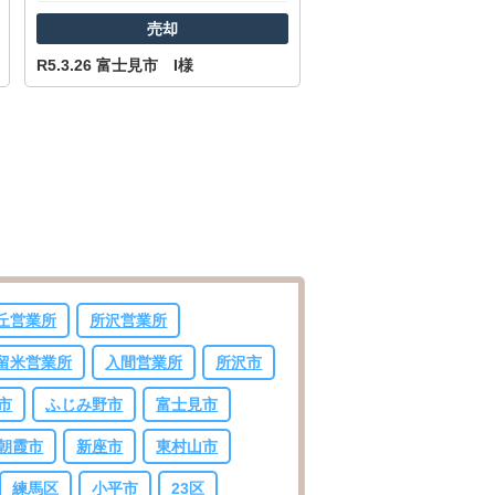
売却
R5.3.26 富士見市 I様
丘営業所
所沢営業所
留米営業所
入間営業所
所沢市
市
ふじみ野市
富士見市
朝霞市
新座市
東村山市
練馬区
小平市
23区