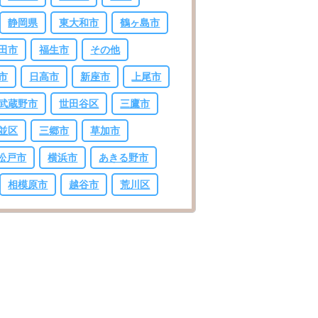
静岡県
東大和市
鶴ヶ島市
田市
福生市
その他
市
日高市
新座市
上尾市
武蔵野市
世田谷区
三鷹市
並区
三郷市
草加市
松戸市
横浜市
あきる野市
相模原市
越谷市
荒川区