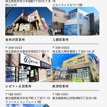
埼玉県所沢市小手指町1丁目15-7 木
16
村ビル1F
スカイライズタワー1階
東所沢営業所
入間営業所
〒359-0023
〒358-0003
埼玉県所沢市東所沢和田2丁目2-1
埼玉県入間市豊岡１丁目5-34 2F
ひばりヶ丘営業所
秋津営業所
〒188-0001
〒189-0001
東京都西東京市谷戸町２丁目11-15
東京都東村山市秋津町5丁目25-88
ファーストコンフォート1階