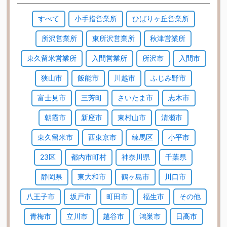
すべて
小手指営業所
ひばりヶ丘営業所
所沢営業所
東所沢営業所
秋津営業所
東久留米営業所
入間営業所
所沢市
入間市
狭山市
飯能市
川越市
ふじみ野市
富士見市
三芳町
さいたま市
志木市
朝霞市
新座市
東村山市
清瀬市
東久留米市
西東京市
練馬区
小平市
23区
都内市町村
神奈川県
千葉県
静岡県
東大和市
鶴ヶ島市
川口市
八王子市
坂戸市
町田市
福生市
その他
青梅市
立川市
越谷市
鴻巣市
日高市