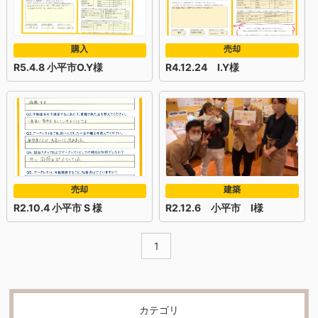
購入
売却
R5.4.8 小平市O.Y様
R4.12.24 I.Y様
売却
建築
R2.10.4 小平市 S 様
R2.12.6 小平市 I様
1
カテゴリ