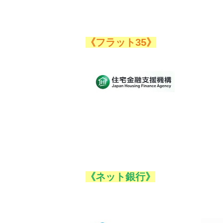
《フラット35》
《ネット銀行》