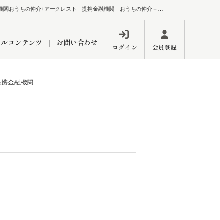
おうちの仲介+アークレスト 提携金融機関おうちの仲介+アークレスト 提携金融機関｜おうちの仲介＋（株式会社アークレスト）
ャルコンテンツ
お問い合わせ
ログイン
会員登録
提携金融機関
ペーン
フォーム
インフォメーション
ブログ
東久留米営業所
するメリット
市
練馬区