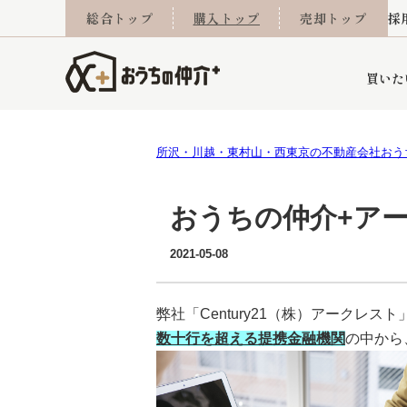
総合トップ
購入トップ
売却トップ
採
買いた
所沢・川越・東村山・西東京の不動産会社おう
詳細条件から探す
不動産売却専門館
会社概要
不動産Q&A
ご来店予約
おうちLABO
おうちのリフォーム
スタッフ紹介
オンライン相談予約
マンションカタログ
建築事例
学区から探す
売却査定実績
リフォーム事例
採用
おうちの仲介+ア
2021-05-08
当社お預かり物件
相続
小手指営業所
住み替え
所沢営業所
グループ会社施工物
離婚
東所沢
不動
弊社「Century21（株）アークレスト
数十行を超える提携金融機関
の中から
今月の住宅ローン金利
西東京市
おうちLABO
東久留米市
おうちのリフォーム
当社提携金融機
東村山市