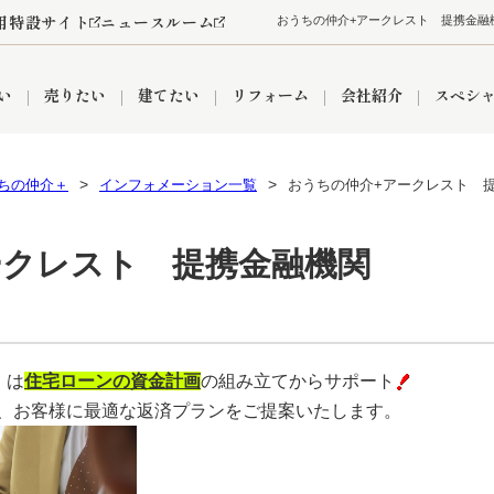
用特設サイト
ニュースルーム
い
売りたい
建てたい
リフォーム
会社紹介
スペシ
ちの仲介＋
インフォメーション一覧
おうちの仲介+アークレスト 
情報
町名から探す
売却成功実績
売却査定依頼
おうちパークくらぶ
【埼玉】補助金・助成金
お客様の声
お気に入り
よくある質問
なんでもご相談
レンタルスペース
創業の想い
閲覧履歴
売却コラム
プライバシーポリシー
【東京】補助金・助成金
総合不動産の強み
期間限定キャン
検索履歴
査定依頼
ークレスト 提携金融機関
件
営業所
産買取
リノベーション済み物件
空き家
入間営業所
リースバック
ひばりケ丘営業所
秋津営業所
」は
住宅ローンの資金計画
の組み立てからサポート
、お客様に最適な返済プランをご提案いたします。
関
入間市
おうちパークグループの強み
8代疾病保証付き住宅ローン
狭山市
富士見市
団体信用保険
新座市
購入
清瀬