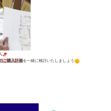
山市
ふじみ野市
富士見市
志木市
新座市
朝霞市
ん
のご購入計画
を一緒に検討いたしましょう