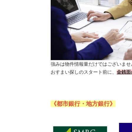
所沢市
川越市
入間市
飯能市
狭
東久留米市
小平市
練馬区
強みは物件情報量だけではございませ
おすまい探しのスタート前に、
金銭面
《都市銀行・地方銀行》