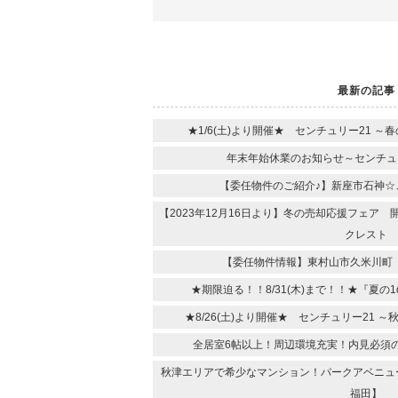
最新の記事
★1/6(土)より開催★ センチュリー21 
年末年始休業のお知らせ～センチュ
【委任物件のご紹介♪】新座市石神☆
【2023年12月16日より】冬の売却応援フェア
クレスト
【委任物件情報】東村山市久米川町
★期限迫る！！8/31(木)まで！！★『夏の
★8/26(土)より開催★ センチュリー21
全居室6帖以上！周辺環境充実！内見必須
秋津エリアで希少なマンション！パークアベニュ
福田】