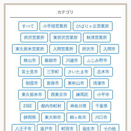
カテゴリ
すべて
小手指営業所
ひばりヶ丘営業所
所沢営業所
東所沢営業所
秋津営業所
東久留米営業所
入間営業所
所沢市
入間市
狭山市
飯能市
川越市
ふじみ野市
富士見市
三芳町
さいたま市
志木市
朝霞市
新座市
東村山市
清瀬市
東久留米市
西東京市
練馬区
小平市
23区
都内市町村
神奈川県
千葉県
静岡県
東大和市
鶴ヶ島市
川口市
八王子市
坂戸市
町田市
福生市
その他