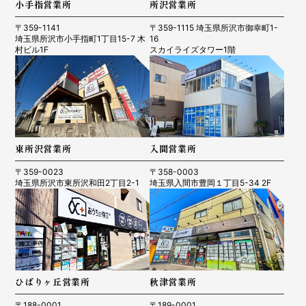
小手指営業所
所沢営業所
〒359-1141
〒359-1115 埼玉県所沢市御幸町1-
埼玉県所沢市小手指町1丁目15-7 木
16
村ビル1F
スカイライズタワー1階
東所沢営業所
入間営業所
〒359-0023
〒358-0003
埼玉県所沢市東所沢和田2丁目2-1
埼玉県入間市豊岡１丁目5-34 2F
ひばりヶ丘営業所
秋津営業所
〒188-0001
〒189-0001