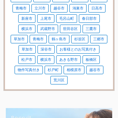
青梅市
立川市
越谷市
鴻巣市
日高市
新座市
上尾市
毛呂山町
春日部市
横浜市
武蔵野市
世田谷区
三鷹市
草加市
青梅市
鶴ヶ島市
杉並区
三郷市
草加市
深谷市
お客様とのお写真付き
松戸市
横浜市
あきる野市
板橋区
物件写真付き
杉戸町
相模原市
越谷市
荒川区