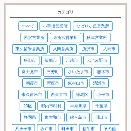
カテゴリ
すべて
小手指営業所
ひばりヶ丘営業所
所沢営業所
東所沢営業所
秋津営業所
東久留米営業所
入間営業所
所沢市
入間市
狭山市
飯能市
川越市
ふじみ野市
富士見市
三芳町
さいたま市
志木市
朝霞市
新座市
東村山市
清瀬市
東久留米市
西東京市
練馬区
小平市
23区
都内市町村
神奈川県
千葉県
静岡県
東大和市
鶴ヶ島市
川口市
八王子市
坂戸市
町田市
福生市
その他