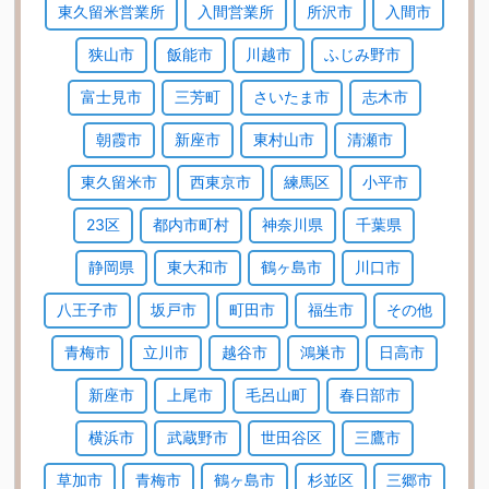
東久留米営業所
入間営業所
所沢市
入間市
狭山市
飯能市
川越市
ふじみ野市
富士見市
三芳町
さいたま市
志木市
朝霞市
新座市
東村山市
清瀬市
東久留米市
西東京市
練馬区
小平市
23区
都内市町村
神奈川県
千葉県
静岡県
東大和市
鶴ヶ島市
川口市
八王子市
坂戸市
町田市
福生市
その他
青梅市
立川市
越谷市
鴻巣市
日高市
新座市
上尾市
毛呂山町
春日部市
横浜市
武蔵野市
世田谷区
三鷹市
草加市
青梅市
鶴ヶ島市
杉並区
三郷市