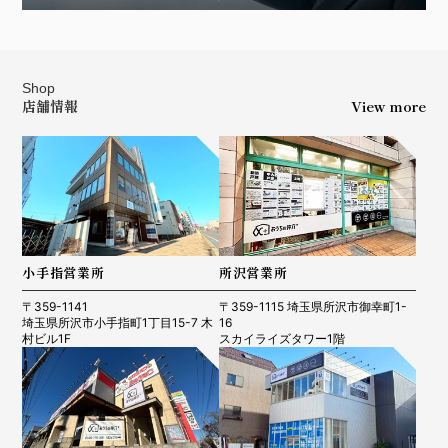
Shop
店舗情報
View more
小手指営業所
所沢営業所
〒359-1141
〒359-1115 埼玉県所沢市御幸町1-
埼玉県所沢市小手指町1丁目15-7 木
16
村ビル1F
スカイライズタワー1階