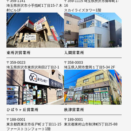
〒359-1141
〒359-1115 埼玉県所沢市御幸町1-
埼玉県所沢市小手指町1丁目15-7 木
16
村ビル1F
スカイライズタワー1階
東所沢営業所
入間営業所
〒359-0023
〒358-0003
埼玉県所沢市東所沢和田2丁目2-1
埼玉県入間市豊岡１丁目5-34 2F
ひばりヶ丘営業所
秋津営業所
〒188-0001
〒189-0001
東京都西東京市谷戸町２丁目11-15
東京都東村山市秋津町5丁目25-88
ファーストコンフォート1階