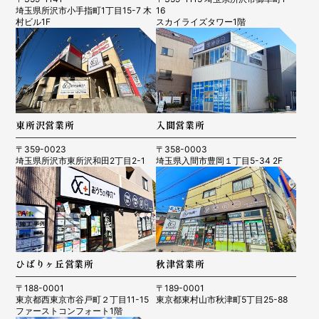
埼玉県所沢市小手指町1丁目15-7 木
16
村ビル1F
スカイライズタワー1階
東所沢営業所
入間営業所
〒359-0023
〒358-0003
埼玉県所沢市東所沢和田2丁目2-1
埼玉県入間市豊岡１丁目5-34 2F
ひばりヶ丘営業所
秋津営業所
〒188-0001
〒189-0001
東京都西東京市谷戸町２丁目11-15
東京都東村山市秋津町5丁目25-88
ファーストコンフォート1階