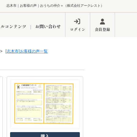
志木市｜お客様の声｜おうちの仲介＋（株式会社アークレスト）
ャルコンテンツ
お問い合わせ
ログイン
会員登録
[志木市]お客様の声一覧
ペーン
フォーム
インフォメーション
ブログ
東久留米営業所
するメリット
市
練馬区
購入