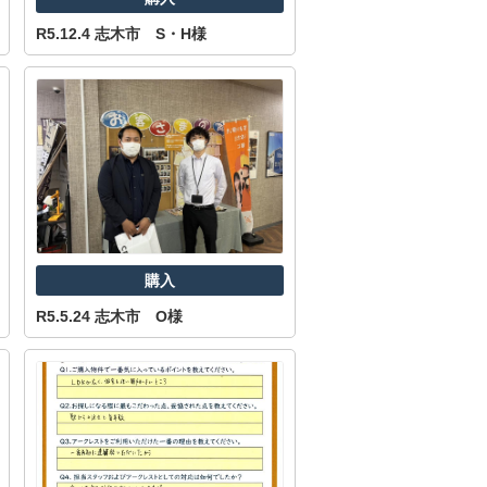
R5.12.4 志木市 S・H様
西東京市
東村山市
東大和市
清瀬市
購入
R5.5.24 志木市 O様