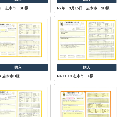
.15 志木市 SH様
R7年 3月15日 志木市 SH様
山市
ふじみ野市
富士見市
志木市
新座市
朝霞市
購入
購入
.24 志木市U様
R4.11.19 志木市 s様