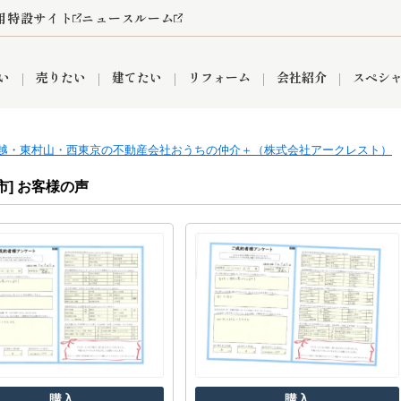
用特設サイト
ニュースルーム
い
売りたい
建てたい
リフォーム
会社紹介
スペシ
越・東村山・西東京の不動産会社おうちの仲介＋（株式会社アークレスト）
情報
町名から探す
売却成功実績
売却査定依頼
おうちパークくらぶ
【埼玉】補助金・助成金
お客様の声
お気に入り
よくある質問
なんでもご相談
レンタルスペース
創業の想い
閲覧履歴
売却コラム
プライバシーポリシー
【東京】補助金・助成金
総合不動産の強み
期間限定キャン
検索履歴
査定依頼
市] お客様の声
件
営業所
産買取
リノベーション済み物件
空き家
入間営業所
リースバック
ひばりケ丘営業所
秋津営業所
関
入間市
おうちパークグループの強み
8代疾病保証付き住宅ローン
狭山市
富士見市
団体信用保険
新座市
購入
清瀬
購入
購入