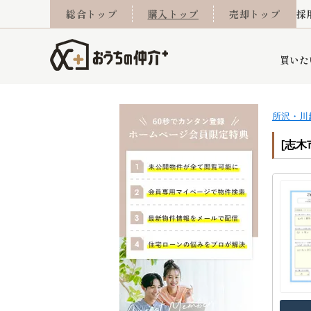
総合トップ
購入トップ
売却トップ
採
買いた
所沢・川
詳細条件から探す
不動産売却専門館
会社概要
不動産Q&A
ご来店予約
おうちLABO
おうちのリフォーム
スタッフ紹介
オンライン相談予約
マンションカタログ
建築事例
学区から探す
売却査定実績
リフォーム事例
採用
[志木
当社お預かり物件
相続
小手指営業所
住み替え
所沢営業所
グループ会社施工物
離婚
東所沢
不動
今月の住宅ローン金利
西東京市
おうちLABO
東久留米市
おうちのリフォーム
当社提携金融機
東村山市