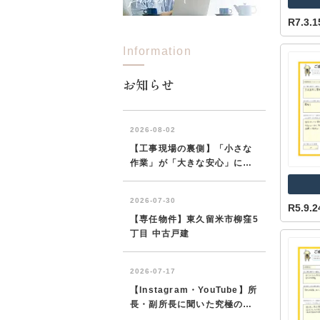
R7.3
Information
所沢市
川越市
入間市
飯能市
狭
東久留米市
小平市
練馬区
お知らせ
R5.9