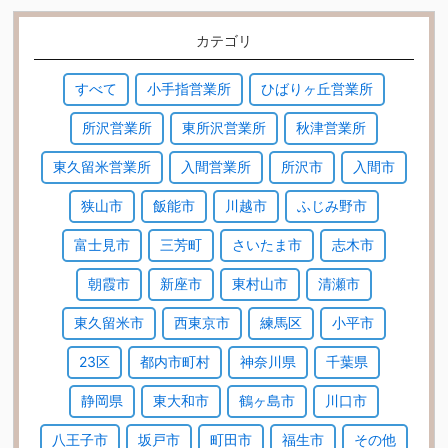
カテゴリ
すべて
小手指営業所
ひばりヶ丘営業所
所沢営業所
東所沢営業所
秋津営業所
東久留米営業所
入間営業所
所沢市
入間市
狭山市
飯能市
川越市
ふじみ野市
富士見市
三芳町
さいたま市
志木市
朝霞市
新座市
東村山市
清瀬市
東久留米市
西東京市
練馬区
小平市
23区
都内市町村
神奈川県
千葉県
静岡県
東大和市
鶴ヶ島市
川口市
八王子市
坂戸市
町田市
福生市
その他