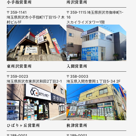
小手指営業所
所沢営業所
〒359-1141
〒359-1115 埼玉県所沢市御幸町1-
埼玉県所沢市小手指町1丁目15-7 木
16
村ビル1F
スカイライズタワー1階
東所沢営業所
入間営業所
〒359-0023
〒358-0003
埼玉県所沢市東所沢和田2丁目2-1
埼玉県入間市豊岡１丁目5-34 2F
ひばりヶ丘営業所
秋津営業所
〒188-0001
〒189-0001