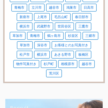
青梅市
立川市
越谷市
鴻巣市
日高市
新座市
上尾市
毛呂山町
春日部市
横浜市
武蔵野市
世田谷区
三鷹市
草加市
青梅市
鶴ヶ島市
杉並区
三郷市
草加市
深谷市
お客様とのお写真付き
松戸市
横浜市
あきる野市
板橋区
物件写真付き
杉戸町
相模原市
越谷市
荒川区