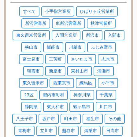
すべて
小手指営業所
ひばりヶ丘営業所
所沢営業所
東所沢営業所
秋津営業所
東久留米営業所
入間営業所
所沢市
入間市
狭山市
飯能市
川越市
ふじみ野市
富士見市
三芳町
さいたま市
志木市
朝霞市
新座市
東村山市
清瀬市
東久留米市
西東京市
練馬区
小平市
23区
都内市町村
神奈川県
千葉県
静岡県
東大和市
鶴ヶ島市
川口市
八王子市
坂戸市
町田市
福生市
その他
青梅市
立川市
越谷市
鴻巣市
日高市