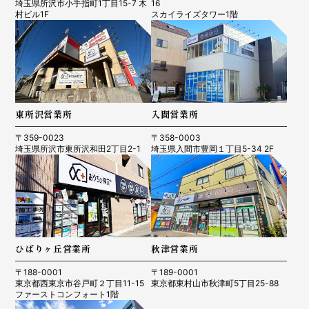
埼玉県所沢市小手指町1丁目15-7 木
16
村ビル1F
スカイライズタワー1階
東所沢営業所
入間営業所
〒359-0023
〒358-0003
埼玉県所沢市東所沢和田2丁目2-1
埼玉県入間市豊岡１丁目5-34 2F
ひばりヶ丘営業所
秋津営業所
〒188-0001
〒189-0001
東京都西東京市谷戸町２丁目11-15
東京都東村山市秋津町5丁目25-88
ファーストコンフォート1階