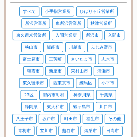
すべて
小手指営業所
ひばりヶ丘営業所
所沢営業所
東所沢営業所
秋津営業所
東久留米営業所
入間営業所
所沢市
入間市
狭山市
飯能市
川越市
ふじみ野市
富士見市
三芳町
さいたま市
志木市
朝霞市
新座市
東村山市
清瀬市
東久留米市
西東京市
練馬区
小平市
23区
都内市町村
神奈川県
千葉県
静岡県
東大和市
鶴ヶ島市
川口市
八王子市
坂戸市
町田市
福生市
その他
青梅市
立川市
越谷市
鴻巣市
日高市