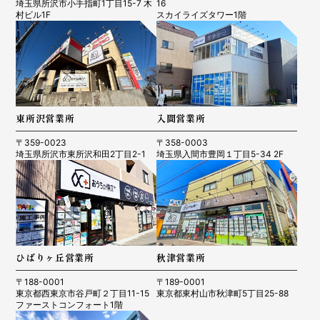
埼玉県所沢市小手指町1丁目15-7 木
16
村ビル1F
スカイライズタワー1階
東所沢営業所
入間営業所
〒359-0023
〒358-0003
埼玉県所沢市東所沢和田2丁目2-1
埼玉県入間市豊岡１丁目5-34 2F
ひばりヶ丘営業所
秋津営業所
〒188-0001
〒189-0001
東京都西東京市谷戸町２丁目11-15
東京都東村山市秋津町5丁目25-88
ファーストコンフォート1階