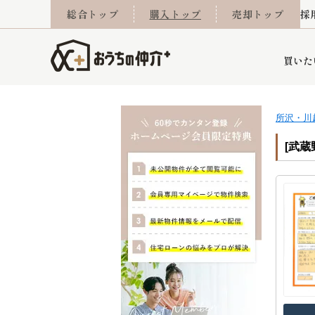
総合トップ
購入トップ
売却トップ
採
買いた
所沢・川
詳細条件から探す
不動産売却専門館
会社概要
不動産Q&A
ご来店予約
おうちLABO
おうちのリフォーム
スタッフ紹介
オンライン相談予約
マンションカタログ
建築事例
学区から探す
売却査定実績
リフォーム事例
採用
[武蔵
当社お預かり物件
相続
小手指営業所
住み替え
所沢営業所
グループ会社施工物
離婚
東所沢
不動
今月の住宅ローン金利
西東京市
おうちLABO
東久留米市
おうちのリフォーム
当社提携金融機
東村山市