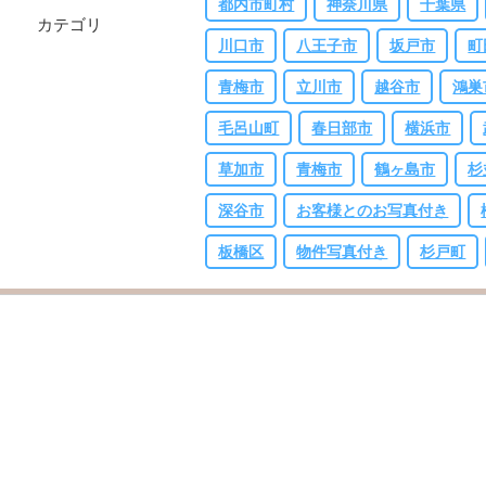
都内市町村
神奈川県
千葉県
カテゴリ
川口市
八王子市
坂戸市
町
青梅市
立川市
越谷市
鴻巣
毛呂山町
春日部市
横浜市
草加市
青梅市
鶴ヶ島市
杉
深谷市
お客様とのお写真付き
板橋区
物件写真付き
杉戸町