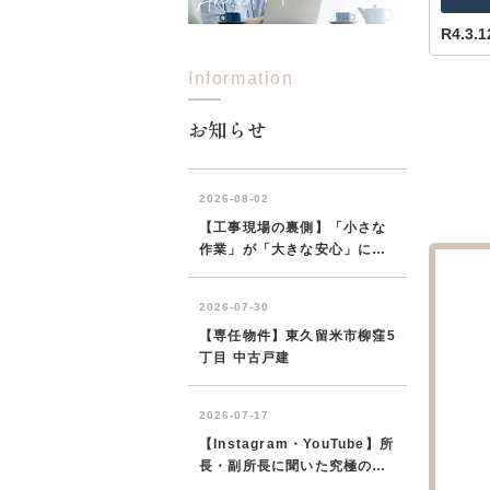
R4.3
Information
所沢市
川越市
入間市
飯能市
狭
東久留米市
小平市
練馬区
お知らせ