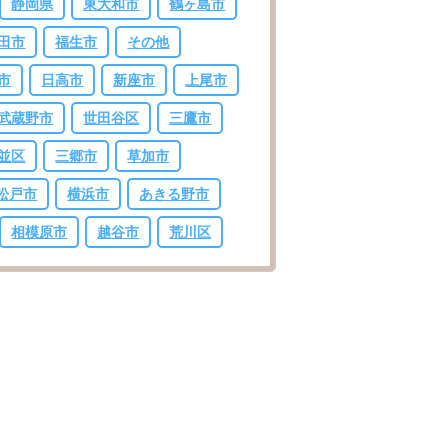
静岡県
東大和市
鶴ヶ島市
田市
福生市
その他
市
日高市
新座市
上尾市
武蔵野市
世田谷区
三鷹市
並区
三郷市
草加市
松戸市
横浜市
あきる野市
相模原市
越谷市
荒川区