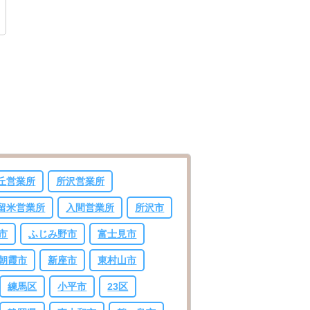
西東京市
東村山市
東大和市
清瀬市
丘営業所
所沢営業所
留米営業所
入間営業所
所沢市
市
ふじみ野市
富士見市
朝霞市
新座市
東村山市
練馬区
小平市
23区