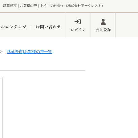
武蔵野市｜お客様の声｜おうちの仲介＋（株式会社アークレスト）
ャルコンテンツ
お問い合わせ
ログイン
会員登録
[武蔵野市]お客様の声一覧
ペーン
フォーム
インフォメーション
ブログ
東久留米営業所
するメリット
市
練馬区