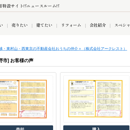
用特設サイト
ニュースルーム
い
売りたい
建てたい
リフォーム
会社紹介
スペシ
越・東村山・西東京の不動産会社おうちの仲介＋（株式会社アークレスト）
情報
町名から探す
売却成功実績
売却査定依頼
おうちパークくらぶ
【埼玉】補助金・助成金
お客様の声
お気に入り
よくある質問
なんでもご相談
レンタルスペース
創業の想い
閲覧履歴
売却コラム
プライバシーポリシー
【東京】補助金・助成金
総合不動産の強み
期間限定キャン
検索履歴
査定依頼
野市] お客様の声
件
営業所
産買取
リノベーション済み物件
空き家
入間営業所
リースバック
ひばりケ丘営業所
秋津営業所
関
入間市
おうちパークグループの強み
8代疾病保証付き住宅ローン
狭山市
富士見市
団体信用保険
新座市
購入
清瀬
売却
購入