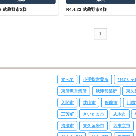
.12 武蔵野市S様
R4.4.23 武蔵野市K様
山市
ふじみ野市
富士見市
志木市
新座市
朝霞市
1
すべて
小手指営業所
ひばりヶ
東所沢営業所
秋津営業所
東久
入間市
狭山市
飯能市
川越
三芳町
さいたま市
志木市
清瀬市
東久留米市
西東京市