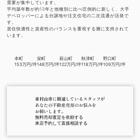
需要が集中しています。
平均築年数が約13年と他種別に比べ圧倒的に新しく、大手
デベロッパーによる分譲地や注文住宅の二次流通が活発で
す。
居住快適性と資産性のバランスを重視する層に支持されて
います。
本町
栄町
萩山町
秋津町
野口町
153
万円/坪
148
万円/坪
122
万円/坪
118
万円/坪
109
万円/坪
東村山市に精通しているスタッフが
あなたの
不動産売却のお悩み
を
お伺いします。
無料売却査定を依頼する
来店予約して直接相談する