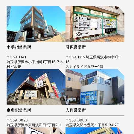
小手指営業所
所沢営業所
〒359-1141
〒359-1115 埼玉県所沢市御幸町1-
埼玉県所沢市小手指町1丁目15-7 木
16
村ビル1F
スカイライズタワー1階
東所沢営業所
入間営業所
〒359-0023
〒358-0003
埼玉県所沢市東所沢和田2丁目2-1
埼玉県入間市豊岡１丁目5-34 2F