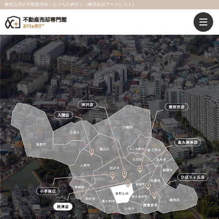
東村山市の不動産売却｜おうちの仲介＋（株式会社アークレスト）
東村山エリアのトップの
集客力・年間取引件数1000件
東村山市
の
不動産売却
なら
おうちの仲介 ＋
に
おまかせください
無料売却査定を依頼する