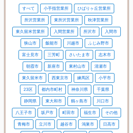
すべて
小手指営業所
ひばりヶ丘営業所
所沢営業所
東所沢営業所
秋津営業所
東久留米営業所
入間営業所
所沢市
入間市
狭山市
飯能市
川越市
ふじみ野市
富士見市
三芳町
さいたま市
志木市
朝霞市
新座市
東村山市
清瀬市
東久留米市
西東京市
練馬区
小平市
23区
都内市町村
神奈川県
千葉県
静岡県
東大和市
鶴ヶ島市
川口市
八王子市
坂戸市
町田市
福生市
その他
青梅市
立川市
越谷市
鴻巣市
日高市