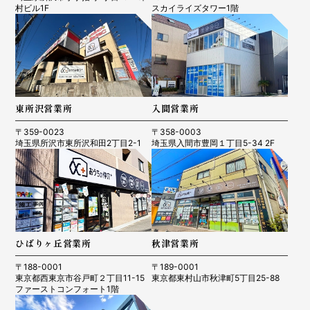
村ビル1F
スカイライズタワー1階
東所沢営業所
入間営業所
〒359-0023
〒358-0003
埼玉県所沢市東所沢和田2丁目2-1
埼玉県入間市豊岡１丁目5-34 2F
ひばりヶ丘営業所
秋津営業所
〒188-0001
〒189-0001
東京都西東京市谷戸町２丁目11-15
東京都東村山市秋津町5丁目25-88
ファーストコンフォート1階