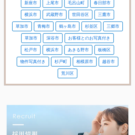
新座市
上尾市
毛呂山町
春日部市
横浜市
武蔵野市
世田谷区
三鷹市
草加市
青梅市
鶴ヶ島市
杉並区
三郷市
草加市
深谷市
お客様とのお写真付き
松戸市
横浜市
あきる野市
板橋区
物件写真付き
杉戸町
相模原市
越谷市
荒川区