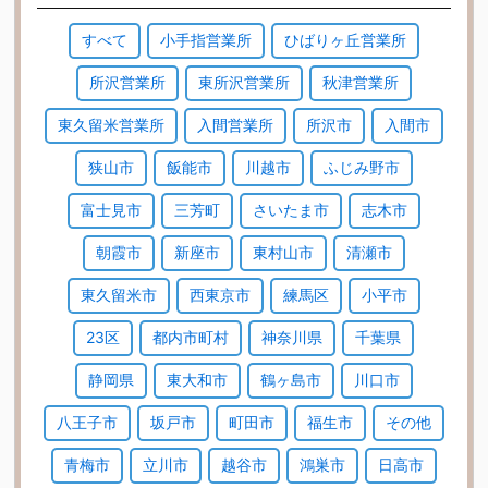
すべて
小手指営業所
ひばりヶ丘営業所
所沢営業所
東所沢営業所
秋津営業所
東久留米営業所
入間営業所
所沢市
入間市
狭山市
飯能市
川越市
ふじみ野市
富士見市
三芳町
さいたま市
志木市
朝霞市
新座市
東村山市
清瀬市
東久留米市
西東京市
練馬区
小平市
23区
都内市町村
神奈川県
千葉県
静岡県
東大和市
鶴ヶ島市
川口市
八王子市
坂戸市
町田市
福生市
その他
青梅市
立川市
越谷市
鴻巣市
日高市