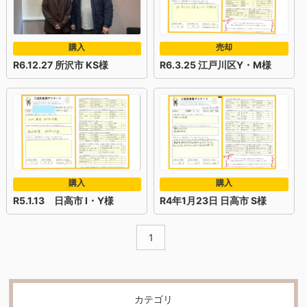
購入
売却
R6.12.27 所沢市 KS様
R6.3.25 江戸川区Y・M様
購入
購入
R5.1.13 日高市 I・Y様
R4年1月23日 日高市 S様
1
カテゴリ