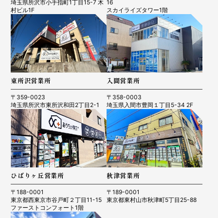
埼玉県所沢市小手指町1丁目15-7 木
16
村ビル1F
スカイライズタワー1階
東所沢営業所
入間営業所
〒359-0023
〒358-0003
埼玉県所沢市東所沢和田2丁目2-1
埼玉県入間市豊岡１丁目5-34 2F
ひばりヶ丘営業所
秋津営業所
〒188-0001
〒189-0001
東京都西東京市谷戸町２丁目11-15
東京都東村山市秋津町5丁目25-88
ファーストコンフォート1階