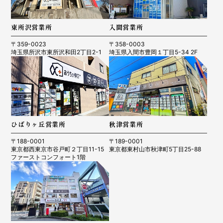
東所沢営業所
入間営業所
〒359-0023
〒358-0003
埼玉県所沢市東所沢和田2丁目2-1
埼玉県入間市豊岡１丁目5-34 2F
ひばりヶ丘営業所
秋津営業所
〒188-0001
〒189-0001
東京都西東京市谷戸町２丁目11-15
東京都東村山市秋津町5丁目25-88
ファーストコンフォート1階