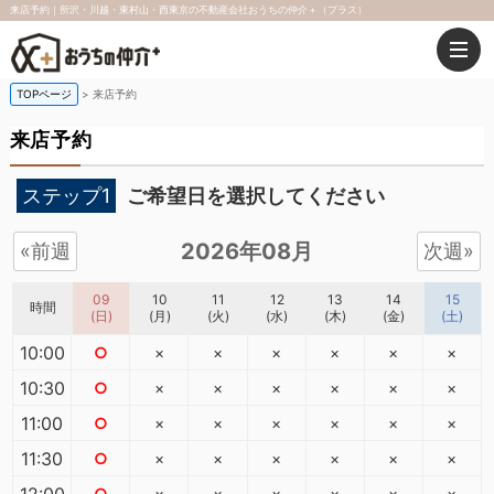
来店予約｜所沢・川越・東村山・西東京の不動産会社おうちの仲介＋（プラス）
TOPページ
来店予約
来店予約
ステップ1
ご希望日を選択してください
2026年08月
«前週
次週»
09
10
11
12
13
14
15
時間
(日)
(月)
(火)
(水)
(木)
(金)
(土)
10:00
○
×
×
×
×
×
×
10:30
○
×
×
×
×
×
×
11:00
○
×
×
×
×
×
×
11:30
○
×
×
×
×
×
×
12:00
○
×
×
×
×
×
×