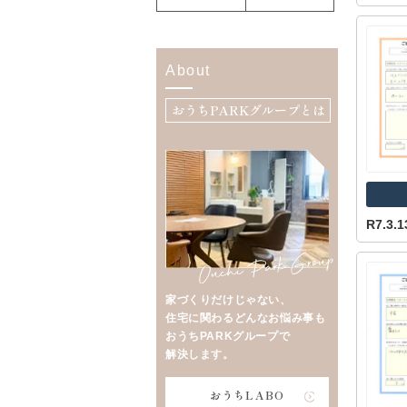
About
おうちPARKグループとは
R7.3
家づくりだけじゃない、
住宅に関わるどんなお悩み事も
おうちPARKグループで
解決します。
おうちLABO