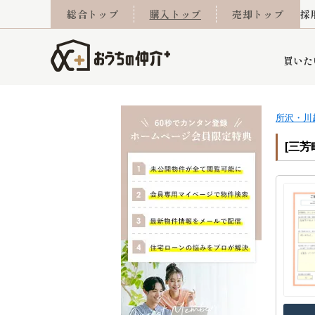
総合トップ
購入トップ
売却トップ
採
買いた
所沢・川
詳細条件から探す
不動産売却専門館
会社概要
不動産Q&A
ご来店予約
おうちLABO
おうちのリフォーム
スタッフ紹介
オンライン相談予約
マンションカタログ
建築事例
学区から探す
売却査定実績
リフォーム事例
採用
[三芳
当社お預かり物件
相続
小手指営業所
住み替え
所沢営業所
グループ会社施工物
離婚
東所沢
不動
今月の住宅ローン金利
西東京市
おうちLABO
東久留米市
おうちのリフォーム
当社提携金融機
東村山市