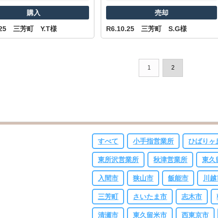
購入
売却
0.25 三芳町 Y.T様
R6.10.25 三芳町 S.G様
1
2
すべて
小手指営業所
ひばりヶ
東所沢営業所
秋津営業所
東久
入間市
狭山市
飯能市
川越
三芳町
さいたま市
志木市
清瀬市
東久留米市
西東京市