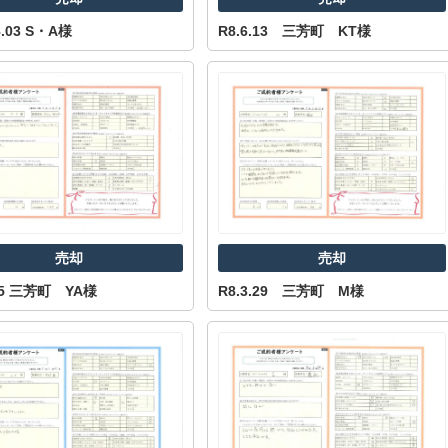
8.03 S・A様
R8.6.13 三芳町 KT様
山市
ふじみ野市
富士見市
志木市
新座市
朝霞市
売却
売却
.25 三芳町 YA様
R8.3.29 三芳町 M様