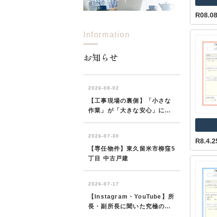
R08.0
Information
所沢市
川越市
入間市
飯能市
狭
東久留米市
小平市
練馬区
お知らせ
R8.4