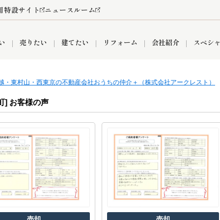
用特設サイト
ニュースルーム
い
売りたい
建てたい
リフォーム
会社紹介
スペシ
越・東村山・西東京の不動産会社おうちの仲介＋（株式会社アークレスト）
情報
町名から探す
売却成功実績
売却査定依頼
おうちパークくらぶ
【埼玉】補助金・助成金
お客様の声
お気に入り
よくある質問
なんでもご相談
レンタルスペース
創業の想い
閲覧履歴
売却コラム
プライバシーポリシー
【東京】補助金・助成金
総合不動産の強み
期間限定キャン
検索履歴
査定依頼
町] お客様の声
件
営業所
産買取
リノベーション済み物件
空き家
入間営業所
リースバック
ひばりケ丘営業所
秋津営業所
関
入間市
おうちパークグループの強み
8代疾病保証付き住宅ローン
狭山市
富士見市
団体信用保険
新座市
購入
清瀬
売却
売却