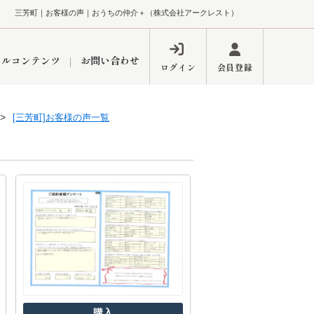
三芳町｜お客様の声｜おうちの仲介＋（株式会社アークレスト）
ャルコンテンツ
お問い合わせ
ログイン
会員登録
[三芳町]お客様の声一覧
ペーン
フォーム
インフォメーション
ブログ
東久留米営業所
するメリット
市
練馬区
購入