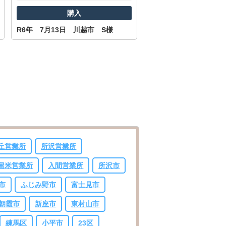
購入
R6年 7月13日 川越市 S様
丘営業所
所沢営業所
留米営業所
入間営業所
所沢市
市
ふじみ野市
富士見市
朝霞市
新座市
東村山市
練馬区
小平市
23区