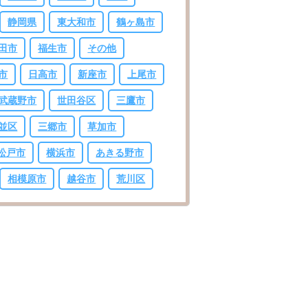
静岡県
東大和市
鶴ヶ島市
田市
福生市
その他
市
日高市
新座市
上尾市
武蔵野市
世田谷区
三鷹市
並区
三郷市
草加市
松戸市
横浜市
あきる野市
相模原市
越谷市
荒川区