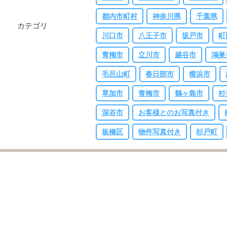
都内市町村
神奈川県
千葉県
カテゴリ
川口市
八王子市
坂戸市
町
青梅市
立川市
越谷市
鴻巣
毛呂山町
春日部市
横浜市
草加市
青梅市
鶴ヶ島市
杉
深谷市
お客様とのお写真付き
板橋区
物件写真付き
杉戸町