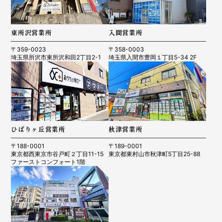
東所沢営業所
入間営業所
〒359-0023
〒358-0003
埼玉県所沢市東所沢和田2丁目2-1
埼玉県入間市豊岡１丁目5-34 2F
ひばりヶ丘営業所
秋津営業所
〒188-0001
〒189-0001
東京都西東京市谷戸町２丁目11-15
東京都東村山市秋津町5丁目25-88
ファーストコンフォート1階