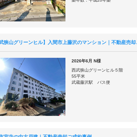
築年数：平成20年築
武狭山グリーンヒル
入間市上藤沢のマンション｜不動産売却
2026年6月
N様
西武狭山グリーンヒル５階
55平米
武蔵藤沢駅 バス便
市宮寺の中古戸建｜不動産売却ご成約事例