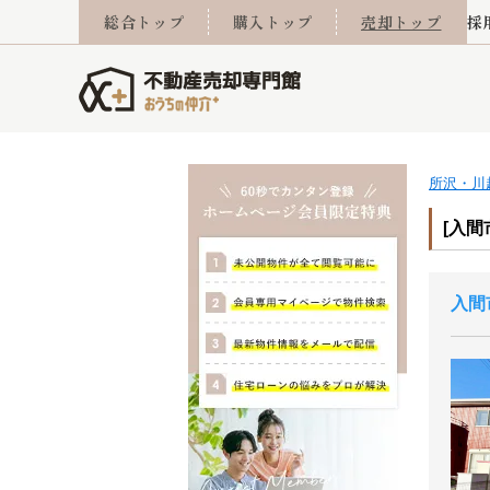
総合トップ
購入トップ
売却トップ
採
所沢・川
査定実績
売却成功事例
相続
会社概要
不動産Q&A
なんでもご相談
住み替え
スタッフ紹介
マンションカタログ
ご来店予約
離婚
採用
不動
売却
[入間
入間
西東京市
小手指営業所
東久留米市
所沢営業所
東村山市
東所沢
売却コラム
よくある質問
おうちLABO
おうちのリフォーム