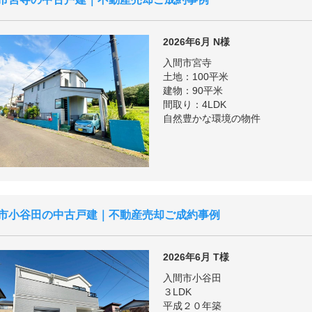
2026年6月
N様
入間市宮寺
土地：100平米
建物：90平米
間取り：4LDK
自然豊かな環境の物件
市小谷田の中古戸建｜不動産売却ご成約事例
2026年6月
T様
入間市小谷田
３LDK
平成２０年築