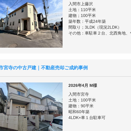
入間市上藤沢
土地：110平米
建物；100平米
築年数：平成24年築
間取り；3LDK（現況2LDK）
その他：車駐車２台、北西角地、
市宮寺の中古戸建｜不動産売却ご成約事例
2026年4月
M様
入間市宮寺
土地：100平米
建物：90平米
昭和60年築
4LDK+車１台駐車可