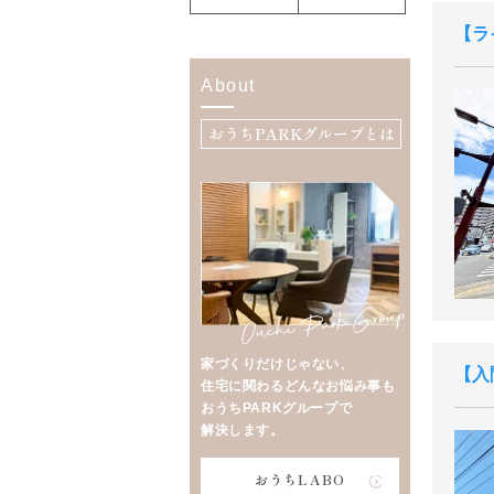
ラ
About
おうちPARKグループとは
家づくりだけじゃない、
入
住宅に関わるどんなお悩み事も
おうちPARKグループで
解決します。
おうちLABO