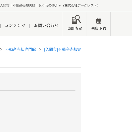
入間市｜不動産売却実績｜おうちの仲介＋（株式会社アークレスト）
コンテンツ
お問い合わせ
売却査定
来店予約
不動産売却専門館
[入間市]不動産売却実績一覧
ペーン
インフォメーション
ブログ
市
東久留米営業所
練馬区