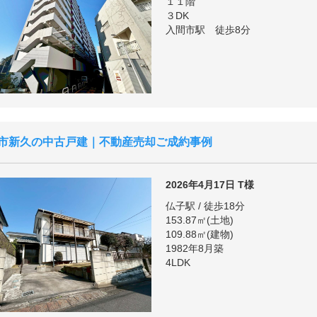
１１階
３DK
入間市駅 徒歩8分
市新久の中古戸建｜不動産売却ご成約事例
2026年4月17日
T様
仏子駅 / 徒歩18分
153.87㎡(土地)
109.88㎡(建物)
1982年8月築
4LDK