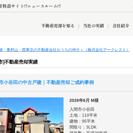
用特設サイト
ニュースルーム
不動産売却を知る
当社の実績
会社紹介
越・東村山・西東京の不動産会社おうちの仲介＋（株式会社アークレスト）
情報
産買取
査定依頼
おうちパークくらぶ
お客様の声
空き家
オンライン相談予約
レンタルスペース
リースバック
創業の想い
プライバシーポリシー
総合不動産の強み
期間限定キャン
市]不動産売却実績
市小谷田の中古戸建｜不動産売却ご成約事例
営業所
入間市
入間営業所
狭山市
ひばりケ丘営業所
富士見市
新座市
秋津営業所
清瀬
2026年6月
M様
入間市小谷田
土地：110平米
建物：95平米
おうちパークグループの強み
間取り：3LDK