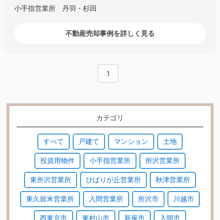
小手指営業所 丹羽・杉田
不動産売却事例を詳しく見る
1
カテゴリ
すべて
戸建て
マンション
土地
投資用物件
小手指営業所
所沢営業所
東所沢営業所
ひばりが丘営業所
秋津営業所
東久留米営業所
入間営業所
所沢市
川越市
西東京市
東村山市
新座市
入間市