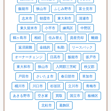
飯能市
狭山市
ふじみ野市
富士見市
志木市
朝霞市
東大和市
清瀬市
東久留米市
小平市
練馬区
中野区
鶴ヶ島市
相続
住み替え
資産売却
離婚
返済困難
金銭的
転勤
リースバック
オーナーチェンジ
日高市
飯能市
坂戸市
東大和市
狭山市
入間郡三芳町
秩父郡
戸田市
さいたま市
春日部市
草加市
桶川市
川口市
杉並区
立川市
青梅市
あきる野市
空き家
買取
国立市
板橋区
北杜市
葛飾区