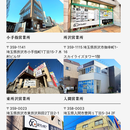
小手指営業所
所沢営業所
〒359-1141
〒359-1115 埼玉県所沢市御幸町1-
埼玉県所沢市小手指町1丁目15-7 木
16
村ビル1F
スカイライズタワー1階
東所沢営業所
入間営業所
〒359-0023
〒358-0003
埼玉県所沢市東所沢和田2丁目2-1
埼玉県入間市豊岡１丁目5-34 2F