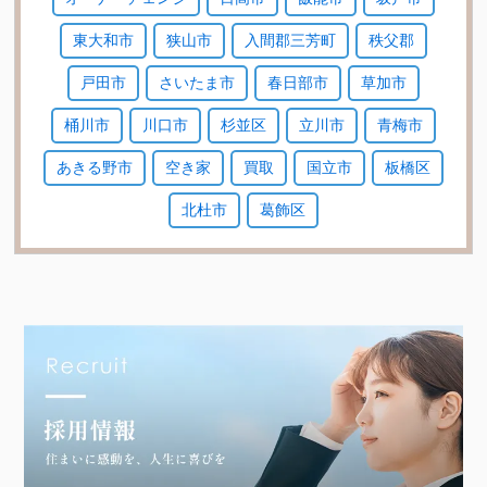
東大和市
狭山市
入間郡三芳町
秩父郡
戸田市
さいたま市
春日部市
草加市
桶川市
川口市
杉並区
立川市
青梅市
あきる野市
空き家
買取
国立市
板橋区
北杜市
葛飾区