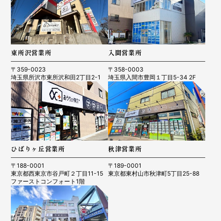
東所沢営業所
入間営業所
〒359-0023
〒358-0003
埼玉県所沢市東所沢和田2丁目2-1
埼玉県入間市豊岡１丁目5-34 2F
ひばりヶ丘営業所
秋津営業所
〒188-0001
〒189-0001
東京都西東京市谷戸町２丁目11-15
東京都東村山市秋津町5丁目25-88
ファーストコンフォート1階