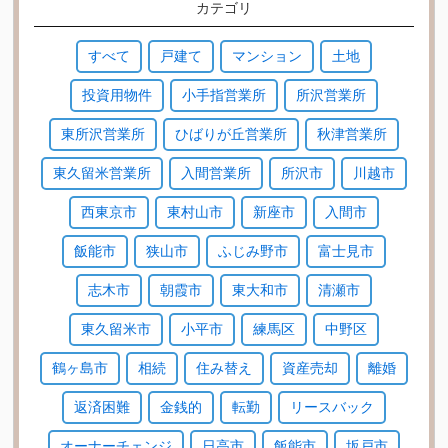
カテゴリ
すべて
戸建て
マンション
土地
投資用物件
小手指営業所
所沢営業所
東所沢営業所
ひばりが丘営業所
秋津営業所
東久留米営業所
入間営業所
所沢市
川越市
西東京市
東村山市
新座市
入間市
飯能市
狭山市
ふじみ野市
富士見市
志木市
朝霞市
東大和市
清瀬市
東久留米市
小平市
練馬区
中野区
鶴ヶ島市
相続
住み替え
資産売却
離婚
返済困難
金銭的
転勤
リースバック
オーナーチェンジ
日高市
飯能市
坂戸市