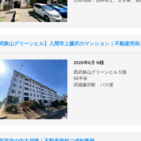
売却理由：住み替え、空き家、資
武狭山グリーンヒル
入間市上藤沢のマンション｜不動産売却
2026年6月
N様
西武狭山グリーンヒル５階
55平米
武蔵藤沢駅 バス便
市宮寺の中古戸建｜不動産売却ご成約事例