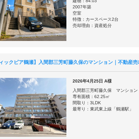
建物：84.03
2007年築
空室
特徴：カースペース2台
売却理由：資産処分
ィックピア鶴瀬
入間郡三芳町藤久保のマンション｜不動産売
2026年4月25日
A様
入間郡三芳町藤久保 マンション
専有面積：62.25㎡
間取り：3LDK
最寄り：東武東上線「鶴瀬駅」