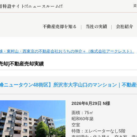
用特設サイト
ニュースルーム
資
不動産売却を知る
当社の実績
会社紹介
越・東村山・西東京の不動産会社おうちの仲介＋（株式会社アークレスト）
情報
産買取
査定依頼
おうちパークくらぶ
お客様の声
空き家
オンライン相談予約
レンタルスペース
リースバック
創業の想い
プライバシーポリシー
総合不動産の強み
期間限定キャン
売却]不動産売却実績
峰ニュータウン48街区
所沢市大字山口のマンション｜不動産
営業所
入間市
入間営業所
狭山市
ひばりケ丘営業所
富士見市
新座市
秋津営業所
清瀬
2026年6月29日
N様
面積：75㎡
昭和60年築
空室
おうちパークグループの強み
特徴：エレベーターなし5階