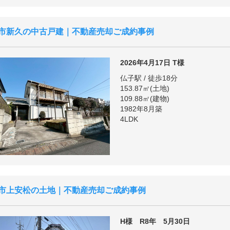
市新久の中古戸建｜不動産売却ご成約事例
2026年4月17日
T様
仏子駅 / 徒歩18分
153.87㎡(土地)
109.88㎡(建物)
1982年8月築
4LDK
市上安松の土地｜不動産売却ご成約事例
H様 R8年 5月30日