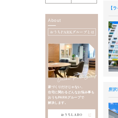
ラ
About
おうちPARKグループとは
家づくりだけじゃない、
所沢
住宅に関わるどんなお悩み事も
おうちPARKグループで
解決します。
おうちLABO