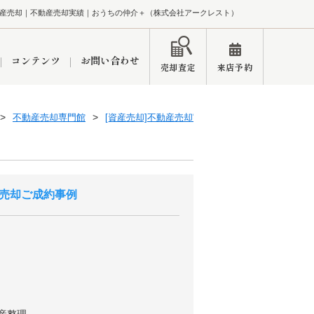
産売却｜不動産売却実績｜おうちの仲介＋（株式会社アークレスト）
コンテンツ
お問い合わせ
売却査定
来店予約
不動産売却専門館
[資産売却]不動産売却実績一覧
ペーン
インフォメーション
ブログ
売却ご成約事例
市
東久留米営業所
練馬区