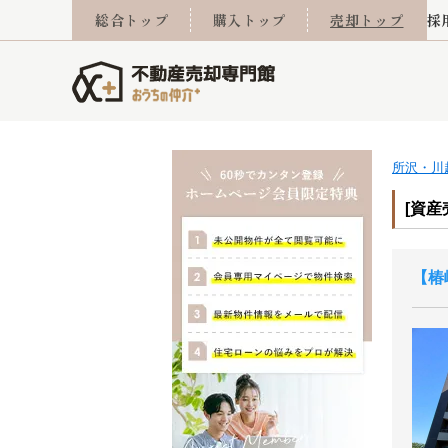
総合トップ
購入トップ
売却トップ
採
所沢・川
査定実績
売却成功事例
相続
会社概要
不動産Q&A
なんでもご相談
住み替え
スタッフ紹介
マンションカタログ
ご来店予約
離婚
採用
不動
売却
[資産
椿
西東京市
小手指営業所
東久留米市
所沢営業所
東村山市
東所沢
売却コラム
よくある質問
おうちLABO
おうちのリフォーム