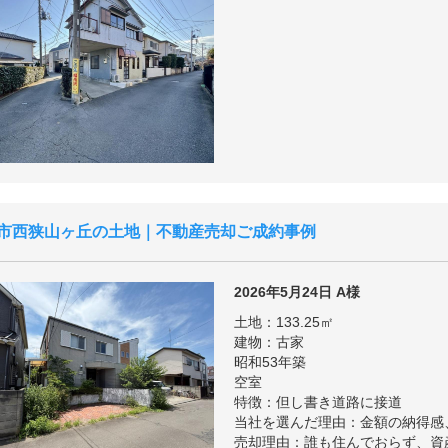
市西狭山ヶ丘の土地｜不動産売却ご成約事例
2026年5月24日
A様
土地：133.25㎡
建物：古家
昭和53年築
空室
特徴：但し書き道路に接道
当社を選んだ理由：金額の納得感
売却理由：誰も住んでおらず、資