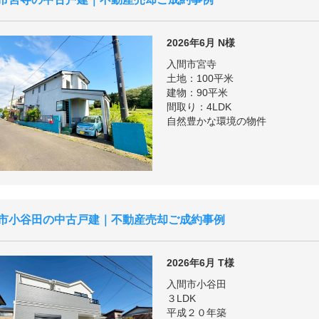
2026年6月
N様
入間市宮寺
土地：100平米
建物：90平米
間取り：4LDK
自然豊かな環境の物件
市小谷田の中古戸建｜不動産売却ご成約事例
2026年6月
T様
入間市小谷田
３LDK
平成２０年築