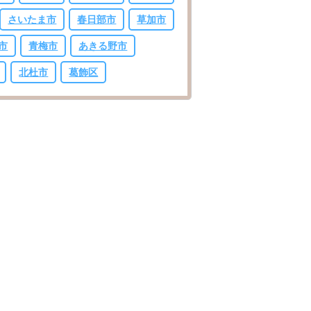
さいたま市
春日部市
草加市
市
青梅市
あきる野市
北杜市
葛飾区