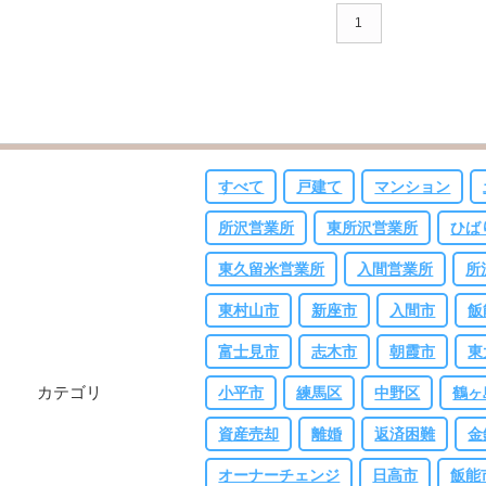
1
すべて
戸建て
マンション
所沢営業所
東所沢営業所
ひば
東久留米営業所
入間営業所
所
東村山市
新座市
入間市
飯
富士見市
志木市
朝霞市
東
カテゴリ
小平市
練馬区
中野区
鶴ヶ
資産売却
離婚
返済困難
金
オーナーチェンジ
日高市
飯能