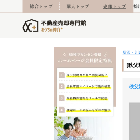
総合トップ
購入トップ
売却トップ
採
所沢・川
査定実績
売却成功事例
相続
会社概要
不動産Q&A
なんでもご相談
住み替え
スタッフ紹介
マンションカタログ
ご来店予約
離婚
採用
不動
売却
[秩父
秩父
西東京市
小手指営業所
東久留米市
所沢営業所
東村山市
東所沢
売却コラム
よくある質問
おうちLABO
おうちのリフォーム