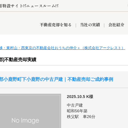
用特設サイト
ニュースルーム
不動産売却を知る
当社の実績
会社紹介
越・東村山・西東京の不動産会社おうちの仲介＋（株式会社アークレスト）
情報
産買取
査定依頼
おうちパークくらぶ
お客様の声
空き家
オンライン相談予約
レンタルスペース
リースバック
創業の想い
プライバシーポリシー
総合不動産の強み
期間限定キャン
郡]不動産売却実績
郡小鹿野町下小鹿野の中古戸建｜不動産売却ご成約事例
営業所
入間市
入間営業所
狭山市
ひばりケ丘営業所
富士見市
新座市
秋津営業所
清瀬
2025.10.5
K様
中古戸建
昭和56年築
秩父駅 車26分
おうちパークグループの強み