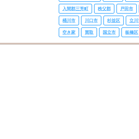
入間郡三芳町
秩父郡
戸田市
桶川市
川口市
杉並区
立川
空き家
買取
国立市
板橋区