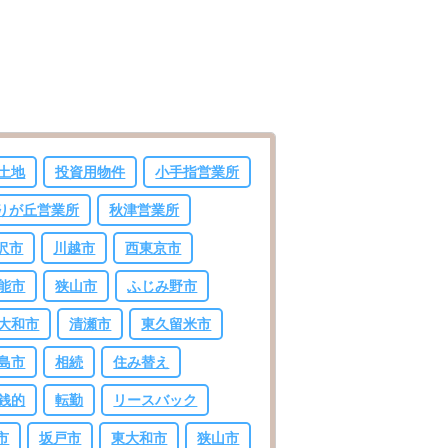
土地
投資用物件
小手指営業所
りが丘営業所
秋津営業所
沢市
川越市
西東京市
能市
狭山市
ふじみ野市
大和市
清瀬市
東久留米市
島市
相続
住み替え
銭的
転勤
リースバック
市
坂戸市
東大和市
狭山市