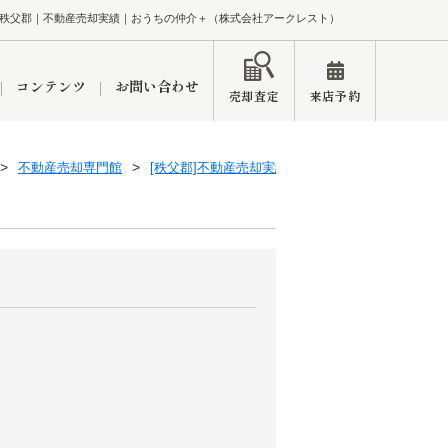
秩父郡｜不動産売却実績｜おうちの仲介＋（株式会社アークレスト）
コンテンツ
お問い合わせ
売却査定
来店予約
不動産売却専門館
[秩父郡]不動産売却実績一覧
ペーン
インフォメーション
ブログ
市
東久留米営業所
練馬区