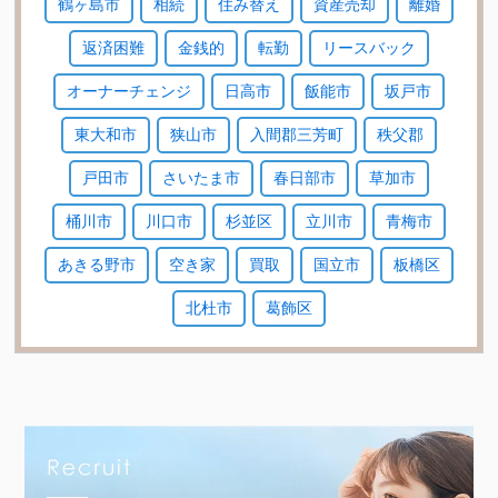
鶴ヶ島市
相続
住み替え
資産売却
離婚
返済困難
金銭的
転勤
リースバック
オーナーチェンジ
日高市
飯能市
坂戸市
東大和市
狭山市
入間郡三芳町
秩父郡
戸田市
さいたま市
春日部市
草加市
桶川市
川口市
杉並区
立川市
青梅市
あきる野市
空き家
買取
国立市
板橋区
北杜市
葛飾区