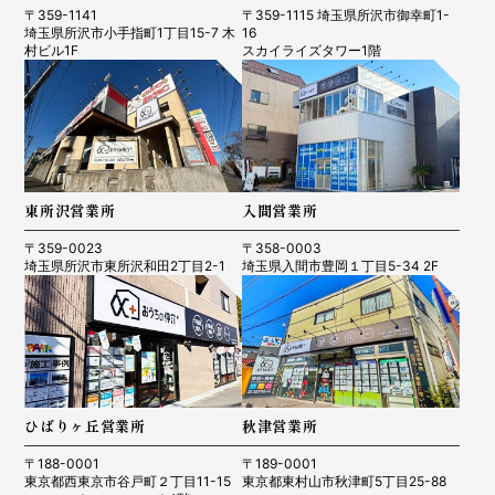
〒359-1141
〒359-1115 埼玉県所沢市御幸町1-
埼玉県所沢市小手指町1丁目15-7 木
16
村ビル1F
スカイライズタワー1階
東所沢営業所
入間営業所
〒359-0023
〒358-0003
埼玉県所沢市東所沢和田2丁目2-1
埼玉県入間市豊岡１丁目5-34 2F
ひばりヶ丘営業所
秋津営業所
〒188-0001
〒189-0001
東京都西東京市谷戸町２丁目11-15
東京都東村山市秋津町5丁目25-88