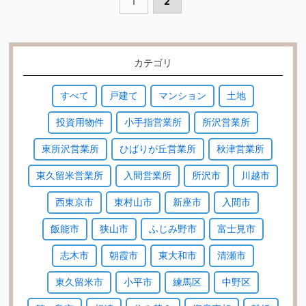
1
2
カテゴリ
すべて
戸建て
マンション
土地
投資用物件
小手指営業所
所沢営業所
東所沢営業所
ひばりが丘営業所
秋津営業所
東久留米営業所
入間営業所
所沢市
川越市
西東京市
東村山市
新座市
入間市
飯能市
狭山市
ふじみ野市
富士見市
志木市
朝霞市
東大和市
清瀬市
東久留米市
小平市
練馬区
中野区