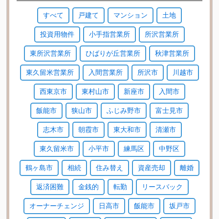
すべて
戸建て
マンション
土地
投資用物件
小手指営業所
所沢営業所
東所沢営業所
ひばりが丘営業所
秋津営業所
東久留米営業所
入間営業所
所沢市
川越市
西東京市
東村山市
新座市
入間市
飯能市
狭山市
ふじみ野市
富士見市
志木市
朝霞市
東大和市
清瀬市
東久留米市
小平市
練馬区
中野区
鶴ヶ島市
相続
住み替え
資産売却
離婚
返済困難
金銭的
転勤
リースバック
オーナーチェンジ
日高市
飯能市
坂戸市