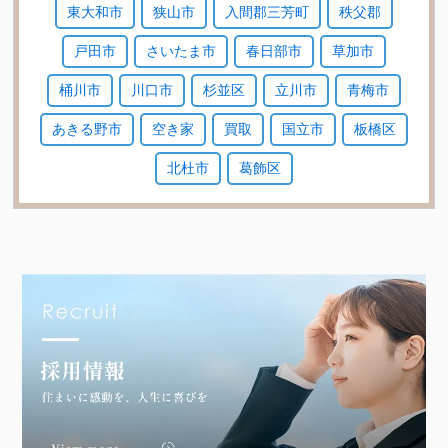
東大和市
狭山市
入間郡三芳町
秩父郡
戸田市
さいたま市
春日部市
草加市
桶川市
川口市
杉並区
立川市
青梅市
あきる野市
空き家
買取
国立市
板橋区
北杜市
葛飾区