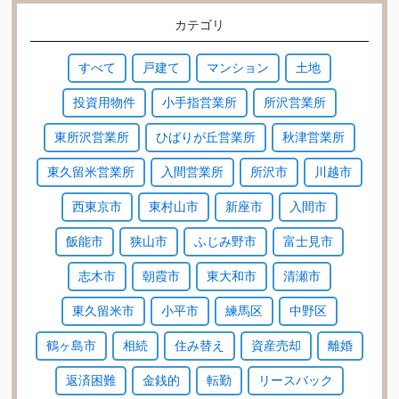
カテゴリ
すべて
戸建て
マンション
土地
投資用物件
小手指営業所
所沢営業所
東所沢営業所
ひばりが丘営業所
秋津営業所
東久留米営業所
入間営業所
所沢市
川越市
西東京市
東村山市
新座市
入間市
飯能市
狭山市
ふじみ野市
富士見市
志木市
朝霞市
東大和市
清瀬市
東久留米市
小平市
練馬区
中野区
鶴ヶ島市
相続
住み替え
資産売却
離婚
返済困難
金銭的
転勤
リースバック