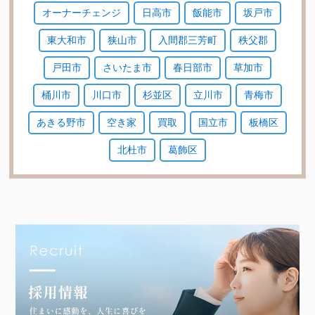
オーナーチェンジ
日高市
飯能市
坂戸市
東大和市
狭山市
入間郡三芳町
秩父郡
戸田市
さいたま市
春日部市
草加市
桶川市
川口市
杉並区
立川市
青梅市
あきる野市
空き家
買取
国立市
板橋区
北杜市
葛飾区