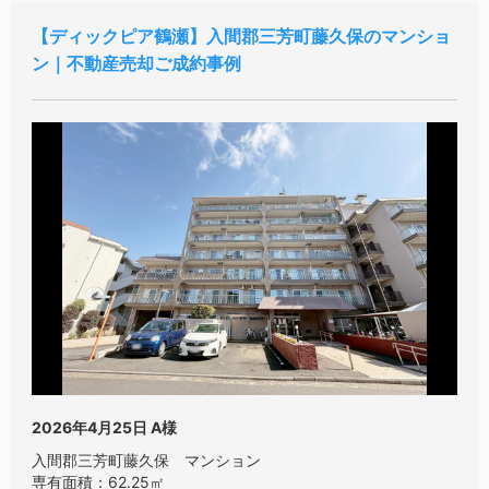
ディックピア鶴瀬
入間郡三芳町藤久保のマンショ
ン｜不動産売却ご成約事例
2026年4月25日
A様
入間郡三芳町藤久保 マンション
専有面積：62.25㎡