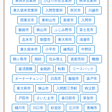
東所沢営業所
ひばりが丘営業所
秋津営業所
東久留米営業所
入間営業所
所沢市
川越市
西東京市
東村山市
新座市
入間市
飯能市
狭山市
ふじみ野市
富士見市
志木市
朝霞市
東大和市
清瀬市
東久留米市
小平市
練馬区
中野区
鶴ヶ島市
相続
住み替え
資産売却
離婚
返済困難
金銭的
転勤
リースバック
オーナーチェンジ
日高市
飯能市
坂戸市
東大和市
狭山市
入間郡三芳町
秩父郡
戸田市
さいたま市
春日部市
草加市
桶川市
川口市
杉並区
立川市
青梅市