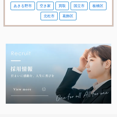
あきる野市
空き家
買取
国立市
板橋区
北杜市
葛飾区