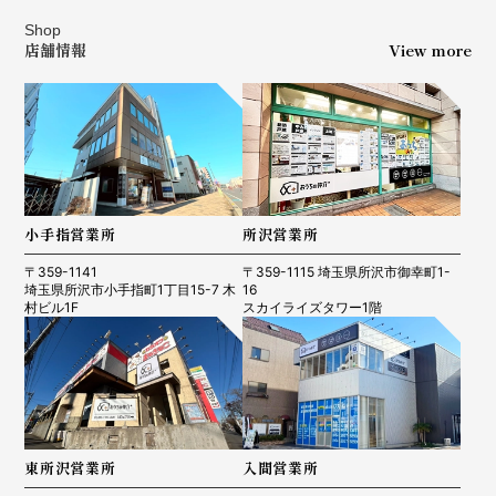
Shop
店舗情報
View more
小手指営業所
所沢営業所
〒359-1141
〒359-1115 埼玉県所沢市御幸町1-
埼玉県所沢市小手指町1丁目15-7 木
16
村ビル1F
スカイライズタワー1階
東所沢営業所
入間営業所