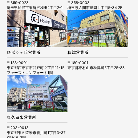
〒359-0023
〒358-0003
埼玉県所沢市東所沢和田2丁目2-1
埼玉県入間市豊岡１丁目5-34 2F
ひばりヶ丘営業所
秋津営業所
〒188-0001
〒189-0001
東京都西東京市谷戸町２丁目11-15
東京都東村山市秋津町5丁目25-88
ファーストコンフォート1階
東久留米営業所
〒203-0013
東京都東久留米市新川町1丁目3-37
KRビル 2階