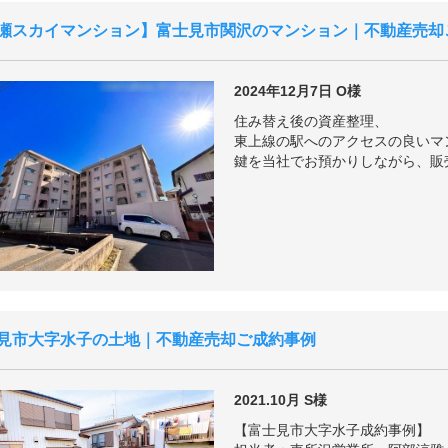
瀬スカイマンション
富士見市関沢のマンション｜不動産売却
2024年12月7日
O様
住み替え後の資産整理、
東上線の駅へのアクセスの良いマ
鍵を当社でお預かりしながら、販
見市大字水子の土地｜不動産売却ご成約事例
2021.10月
S様
【富士見市大字水子成約事例】