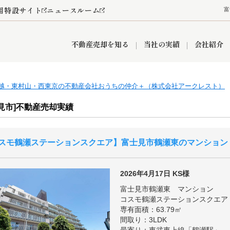
用特設サイト
ニュースルーム
富
不動産売却を知る
当社の実績
会社紹介
越・東村山・西東京の不動産会社おうちの仲介＋（株式会社アークレスト）
情報
産買取
査定依頼
おうちパークくらぶ
お客様の声
空き家
オンライン相談予約
レンタルスペース
リースバック
創業の想い
プライバシーポリシー
総合不動産の強み
期間限定キャン
見市]不動産売却実績
スモ鶴瀬ステーションスクエア
富士見市鶴瀬東のマンション
営業所
入間市
入間営業所
狭山市
ひばりケ丘営業所
富士見市
新座市
秋津営業所
清瀬
2026年4月17日
KS様
富士見市鶴瀬東 マンション
コスモ鶴瀬ステーションスクエア
専有面積：63.79㎡
おうちパークグループの強み
間取り：3LDK