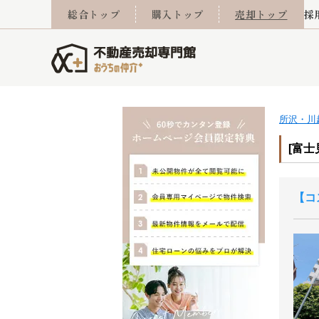
総合トップ
購入トップ
売却トップ
採
所沢・川
査定実績
売却成功事例
相続
会社概要
不動産Q&A
なんでもご相談
住み替え
スタッフ紹介
マンションカタログ
ご来店予約
離婚
採用
不動
売却
[富士
コ
西東京市
小手指営業所
東久留米市
所沢営業所
東村山市
東所沢
売却コラム
よくある質問
おうちLABO
おうちのリフォーム