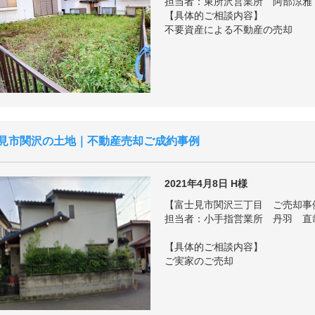
担当者：東所沢営業所 阿部涼雅
【具体的ご相談内容】
不要資産による不動産の売却
見市関沢の土地｜不動産売却ご成約事例
2021年4月8日
H様
【富士見市関沢三丁目 ご売却事
担当者：小手指営業所 丹羽 直
【具体的ご相談内容】
ご実家のご売却