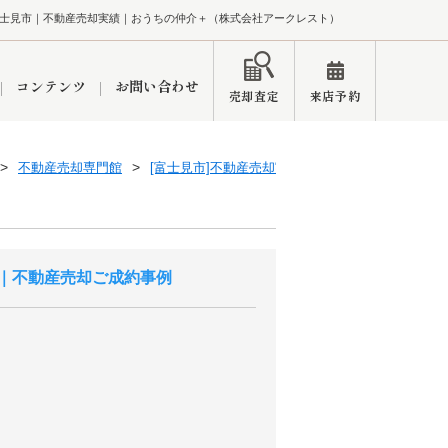
士見市｜不動産売却実績｜おうちの仲介＋（株式会社アークレスト）
コンテンツ
お問い合わせ
売却査定
来店予約
不動産売却専門館
[富士見市]不動産売却実績一覧
ペーン
インフォメーション
ブログ
｜不動産売却ご成約事例
市
東久留米営業所
練馬区