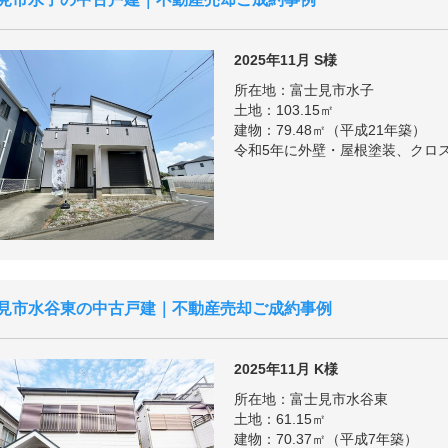
2025年11月
S様
所在地：富士見市水子
土地：103.15㎡
建物：79.48㎡（平成21年築）
令和5年に外壁・屋根塗装、クロ
見市水谷東の中古戸建｜不動産売却ご成約事例
2025年11月
K様
所在地：富士見市水谷東
土地：61.15㎡
建物：70.37㎡（平成7年築）