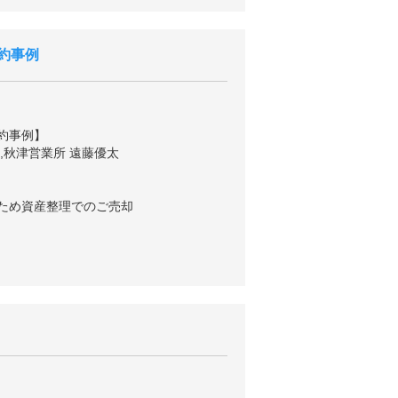
約事例
約事例】
,秋津営業所 遠藤優太
ため資産整理でのご売却