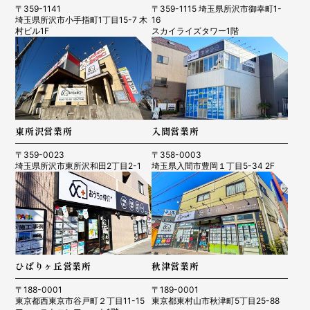
〒359-1141
〒359-1115 埼玉県所沢市御幸町1-
埼玉県所沢市小手指町1丁目15-7 木
16
村ビル1F
スカイライズタワー1階
東所沢営業所
入間営業所
〒359-0023
〒358-0003
埼玉県所沢市東所沢和田2丁目2-1
埼玉県入間市豊岡１丁目5-34 2F
ひばりヶ丘営業所
秋津営業所
〒188-0001
〒189-0001
東京都西東京市谷戸町２丁目11-15
東京都東村山市秋津町5丁目25-88