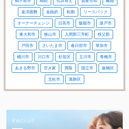
鶴ヶ島市
相続
住み替え
資産売却
離婚
返済困難
金銭的
転勤
リースバック
オーナーチェンジ
日高市
飯能市
坂戸市
東大和市
狭山市
入間郡三芳町
秩父郡
戸田市
さいたま市
春日部市
草加市
桶川市
川口市
杉並区
立川市
青梅市
あきる野市
空き家
買取
国立市
板橋区
北杜市
葛飾区