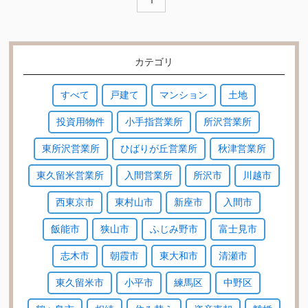
カテゴリ
すべて
戸建て
マンション
土地
投資用物件
小手指営業所
所沢営業所
東所沢営業所
ひばりが丘営業所
秋津営業所
東久留米営業所
入間営業所
所沢市
川越市
西東京市
東村山市
新座市
入間市
飯能市
狭山市
ふじみ野市
富士見市
志木市
朝霞市
東大和市
清瀬市
東久留米市
小平市
練馬区
中野区