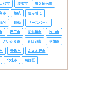
大和市
清瀬市
東久留米市
島市
相続
住み替え
銭的
転勤
リースバック
市
坂戸市
東大和市
狭山市
さいたま市
春日部市
草加市
市
青梅市
あきる野市
北杜市
葛飾区