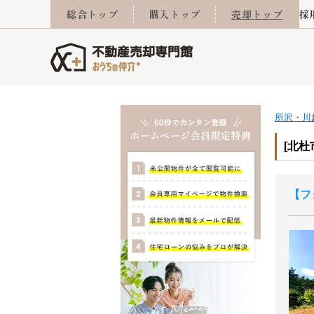
総合トップ
購入トップ
売却トップ
採
所沢・川
査定実績
売却成功事例
相続
会社概要
不動産Q&A
なんでもご相談
住み替え
スタッフ紹介
マンションカタログ
ご来店予約
離婚
採用
不動
売却
[北杜
フ
西東京市
小手指営業所
東久留米市
所沢営業所
東村山市
東所沢
売却コラム
よくある質問
おうちLABO
おうちのリフォーム