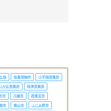
土地
投資用物件
小手指営業所
りが丘営業所
秋津営業所
沢市
川越市
西東京市
能市
狭山市
ふじみ野市