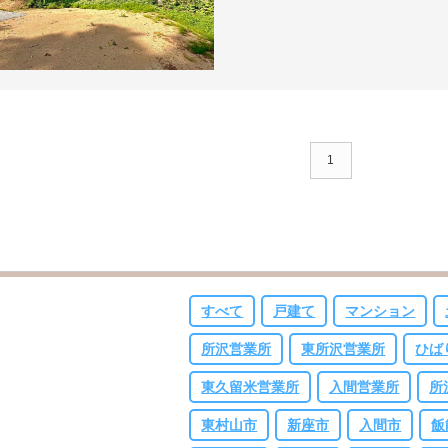
1
すべて
戸建て
マンション
所沢営業所
東所沢営業所
ひば
東久留米営業所
入間営業所
所
東村山市
新座市
入間市
飯