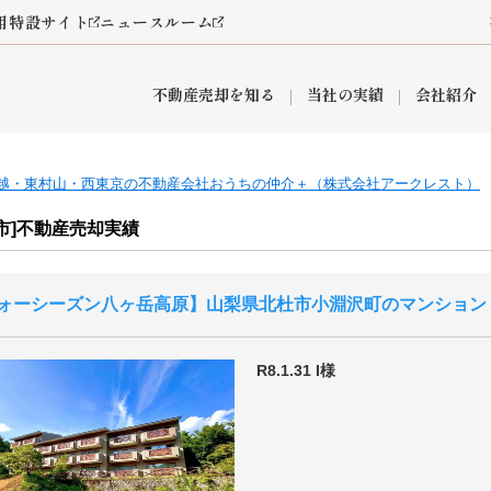
用特設サイト
ニュースルーム
不動産売却を知る
当社の実績
会社紹介
越・東村山・西東京の不動産会社おうちの仲介＋（株式会社アークレスト）
情報
産買取
査定依頼
おうちパークくらぶ
お客様の声
空き家
オンライン相談予約
レンタルスペース
リースバック
創業の想い
プライバシーポリシー
総合不動産の強み
期間限定キャン
市]不動産売却実績
ォーシーズン八ヶ岳高原
山梨県北杜市小淵沢町のマンション
営業所
入間市
入間営業所
狭山市
ひばりケ丘営業所
富士見市
新座市
秋津営業所
清瀬
R8.1.31
I様
おうちパークグループの強み