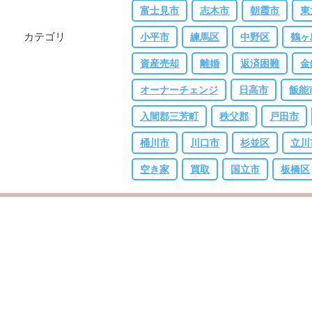
富士見市
志木市
朝霞市
東
カテゴリ
小平市
練馬区
中野区
鶴ヶ
資産売却
離婚
返済困難
金
オーナーチェンジ
日高市
飯能
入間郡三芳町
秩父郡
戸田市
桶川市
川口市
杉並区
立川
空き家
買取
国立市
板橋区