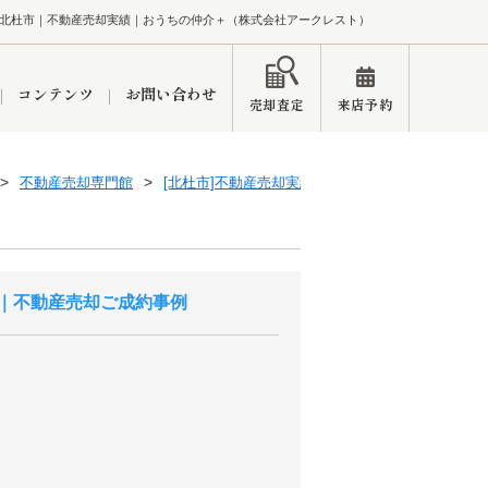
北杜市｜不動産売却実績｜おうちの仲介＋（株式会社アークレスト）
コンテンツ
お問い合わせ
売却査定
来店予約
不動産売却専門館
[北杜市]不動産売却実績一覧
ペーン
インフォメーション
ブログ
｜不動産売却ご成約事例
市
東久留米営業所
練馬区