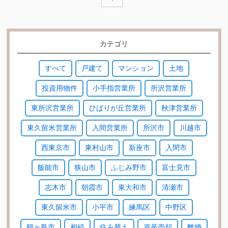
カテゴリ
すべて
戸建て
マンション
土地
投資用物件
小手指営業所
所沢営業所
東所沢営業所
ひばりが丘営業所
秋津営業所
東久留米営業所
入間営業所
所沢市
川越市
西東京市
東村山市
新座市
入間市
飯能市
狭山市
ふじみ野市
富士見市
志木市
朝霞市
東大和市
清瀬市
東久留米市
小平市
練馬区
中野区
鶴ヶ島市
相続
住み替え
資産売却
離婚