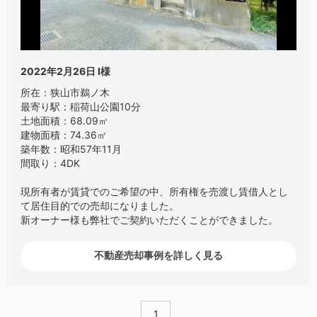
2022年2月26日
I様
所在：狭山市鵜ノ木
最寄り駅：稲荷山公園10分
土地面積：68.09㎡
建物面積：74.36㎡
築年数：昭和57年11月
間取り：4DK
現所有者が賃貸でのご希望の中、所有権を売渡し賃借人とし
て居住目的での売却になりました。
新オーナー様も弊社でご契約いただくことができました。
不動産売却事例を詳しく見る
1