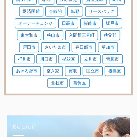
返済困難
金銭的
転勤
リースバック
オーナーチェンジ
日高市
飯能市
坂戸市
東大和市
狭山市
入間郡三芳町
秩父郡
戸田市
さいたま市
春日部市
草加市
桶川市
川口市
杉並区
立川市
青梅市
あきる野市
空き家
買取
国立市
板橋区
北杜市
葛飾区