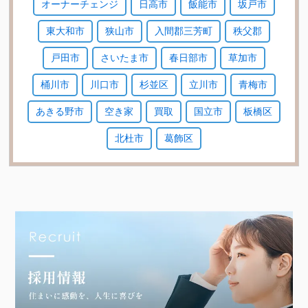
オーナーチェンジ
日高市
飯能市
坂戸市
東大和市
狭山市
入間郡三芳町
秩父郡
戸田市
さいたま市
春日部市
草加市
桶川市
川口市
杉並区
立川市
青梅市
あきる野市
空き家
買取
国立市
板橋区
北杜市
葛飾区