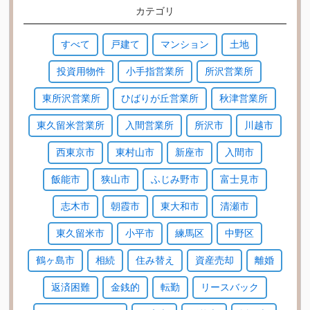
カテゴリ
すべて
戸建て
マンション
土地
投資用物件
小手指営業所
所沢営業所
東所沢営業所
ひばりが丘営業所
秋津営業所
東久留米営業所
入間営業所
所沢市
川越市
西東京市
東村山市
新座市
入間市
飯能市
狭山市
ふじみ野市
富士見市
志木市
朝霞市
東大和市
清瀬市
東久留米市
小平市
練馬区
中野区
鶴ヶ島市
相続
住み替え
資産売却
離婚
返済困難
金銭的
転勤
リースバック