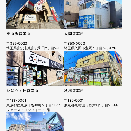
東所沢営業所
入間営業所
〒359-0023
〒358-0003
埼玉県所沢市東所沢和田2丁目2-1
埼玉県入間市豊岡１丁目5-34 2F
ひばりヶ丘営業所
秋津営業所
〒188-0001
〒189-0001
東京都西東京市谷戸町２丁目11-15
東京都東村山市秋津町5丁目25-88
ファーストコンフォート1階