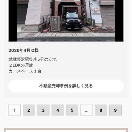
2026年4月
O様
武蔵藤沢駅徒歩5分の立地
２LDKの戸建
カースペース１台
不動産売却事例を詳しく見る
1
2
3
4
5
...
8
9