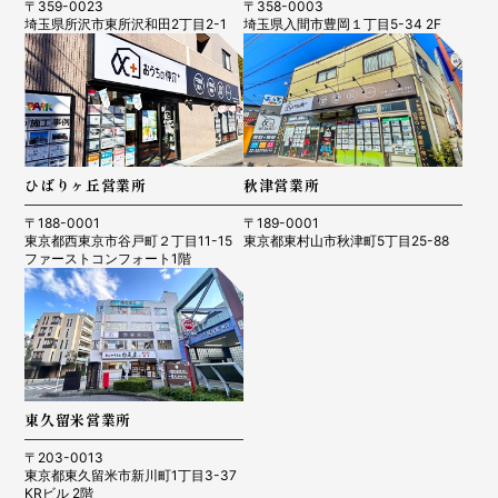
〒359-0023
〒358-0003
埼玉県所沢市東所沢和田2丁目2-1
埼玉県入間市豊岡１丁目5-34 2F
ひばりヶ丘営業所
秋津営業所
〒188-0001
〒189-0001
東京都西東京市谷戸町２丁目11-15
東京都東村山市秋津町5丁目25-88
ファーストコンフォート1階
東久留米営業所
〒203-0013
東京都東久留米市新川町1丁目3-37
KRビル 2階