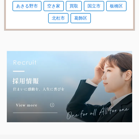
あきる野市
空き家
買取
国立市
板橋区
北杜市
葛飾区