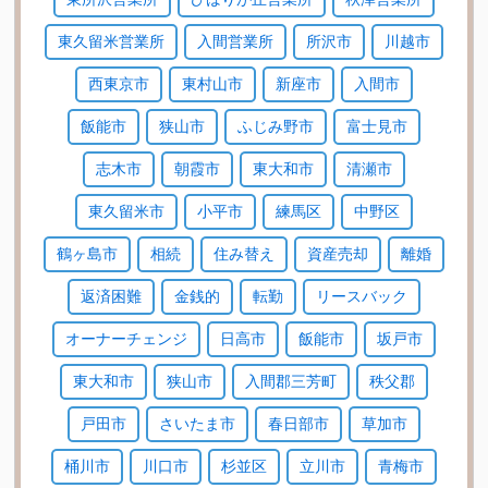
東久留米営業所
入間営業所
所沢市
川越市
西東京市
東村山市
新座市
入間市
飯能市
狭山市
ふじみ野市
富士見市
志木市
朝霞市
東大和市
清瀬市
東久留米市
小平市
練馬区
中野区
鶴ヶ島市
相続
住み替え
資産売却
離婚
返済困難
金銭的
転勤
リースバック
オーナーチェンジ
日高市
飯能市
坂戸市
東大和市
狭山市
入間郡三芳町
秩父郡
戸田市
さいたま市
春日部市
草加市
桶川市
川口市
杉並区
立川市
青梅市