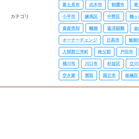
富士見市
志木市
朝霞市
東
カテゴリ
小平市
練馬区
中野区
鶴ヶ
資産売却
離婚
返済困難
金
オーナーチェンジ
日高市
飯能
入間郡三芳町
秩父郡
戸田市
桶川市
川口市
杉並区
立川
空き家
買取
国立市
板橋区