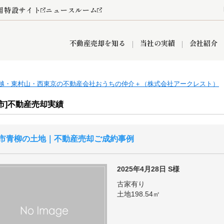
用特設サイト
ニュースルーム
不動産売却を知る
当社の実績
会社紹介
越・東村山・西東京の不動産会社おうちの仲介＋（株式会社アークレスト）
情報
産買取
査定依頼
おうちパークくらぶ
お客様の声
空き家
オンライン相談予約
レンタルスペース
リースバック
創業の想い
プライバシーポリシー
総合不動産の強み
期間限定キャン
市]不動産売却実績
市青柳の土地｜不動産売却ご成約事例
営業所
入間市
入間営業所
狭山市
ひばりケ丘営業所
富士見市
新座市
秋津営業所
清瀬
2025年4月28日
S様
古家有り
土地198.54㎡
おうちパークグループの強み