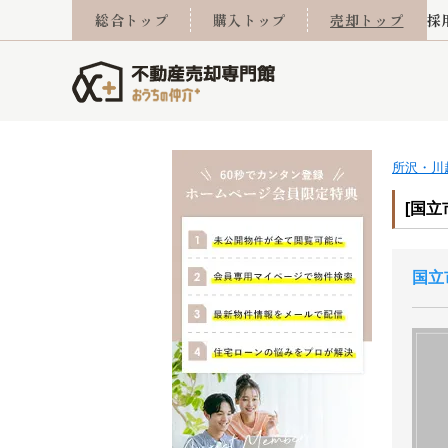
総合トップ
購入トップ
売却トップ
採
所沢・川
査定実績
売却成功事例
相続
会社概要
不動産Q&A
なんでもご相談
住み替え
スタッフ紹介
マンションカタログ
ご来店予約
離婚
採用
不動
売却
[国立
国立
西東京市
小手指営業所
東久留米市
所沢営業所
東村山市
東所沢
売却コラム
よくある質問
おうちLABO
おうちのリフォーム