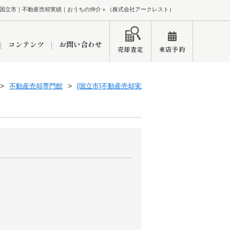
国立市｜不動産売却実績｜おうちの仲介＋（株式会社アークレスト）
コンテンツ
お問い合わせ
売却査定
来店予約
不動産売却専門館
[国立市]不動産売却実績一覧
ペーン
インフォメーション
ブログ
市
東久留米営業所
練馬区