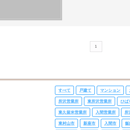
1
すべて
戸建て
マンション
所沢営業所
東所沢営業所
ひば
東久留米営業所
入間営業所
所
東村山市
新座市
入間市
飯