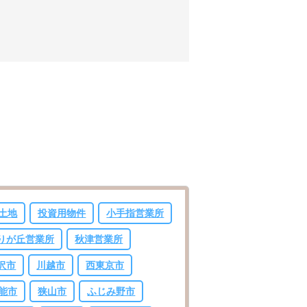
土地
投資用物件
小手指営業所
りが丘営業所
秋津営業所
沢市
川越市
西東京市
能市
狭山市
ふじみ野市