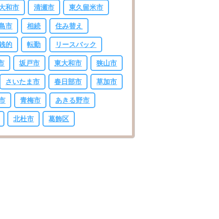
大和市
清瀬市
東久留米市
島市
相続
住み替え
銭的
転勤
リースバック
市
坂戸市
東大和市
狭山市
さいたま市
春日部市
草加市
市
青梅市
あきる野市
北杜市
葛飾区