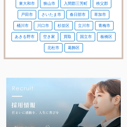
東大和市
狭山市
入間郡三芳町
秩父郡
戸田市
さいたま市
春日部市
草加市
桶川市
川口市
杉並区
立川市
青梅市
あきる野市
空き家
買取
国立市
板橋区
北杜市
葛飾区