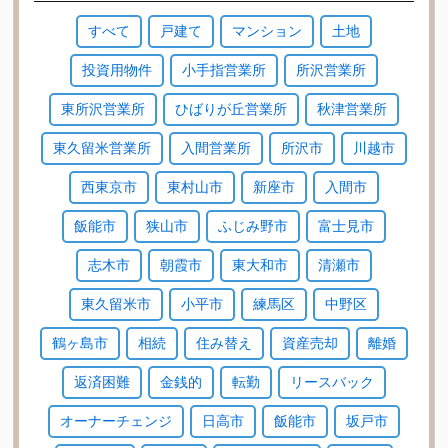
すべて
戸建て
マンション
土地
投資用物件
小手指営業所
所沢営業所
東所沢営業所
ひばりが丘営業所
秋津営業所
東久留米営業所
入間営業所
所沢市
川越市
西東京市
東村山市
新座市
入間市
飯能市
狭山市
ふじみ野市
富士見市
志木市
朝霞市
東大和市
清瀬市
東久留米市
小平市
練馬区
中野区
鶴ヶ島市
相続
住み替え
資産売却
離婚
返済困難
金銭的
転勤
リースバック
オーナーチェンジ
日高市
飯能市
坂戸市