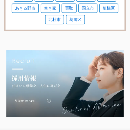
あきる野市
空き家
買取
国立市
板橋区
北杜市
葛飾区