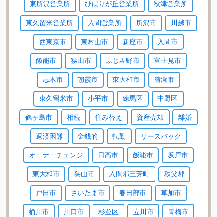
東所沢営業所
ひばりが丘営業所
秋津営業所
東久留米営業所
入間営業所
所沢市
川越市
西東京市
東村山市
新座市
入間市
飯能市
狭山市
ふじみ野市
富士見市
志木市
朝霞市
東大和市
清瀬市
東久留米市
小平市
練馬区
中野区
鶴ヶ島市
相続
住み替え
資産売却
離婚
返済困難
金銭的
転勤
リースバック
オーナーチェンジ
日高市
飯能市
坂戸市
東大和市
狭山市
入間郡三芳町
秩父郡
戸田市
さいたま市
春日部市
草加市
桶川市
川口市
杉並区
立川市
青梅市