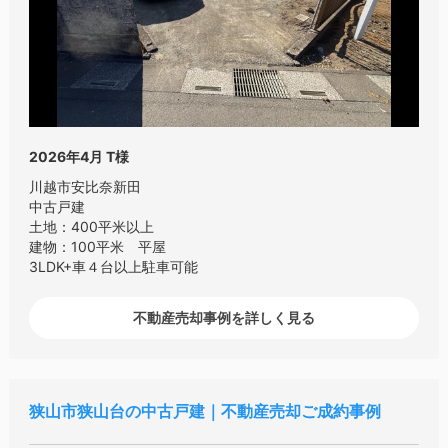
2026年4月
T様
川越市安比奈新田
中古戸建
土地：400平米以上
建物：100平米 平屋
3LDK+車４台以上駐車可能
不動産売却事例を詳しく見る
狭山市狭山台の中古戸建｜不動産売却ご成約事例