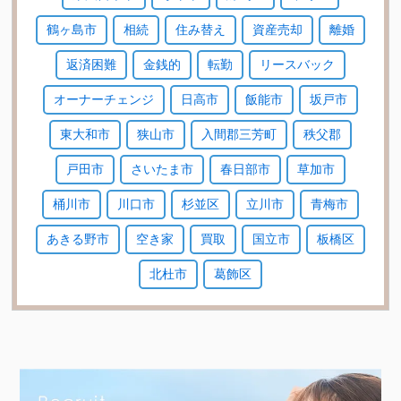
鶴ヶ島市
相続
住み替え
資産売却
離婚
返済困難
金銭的
転勤
リースバック
オーナーチェンジ
日高市
飯能市
坂戸市
東大和市
狭山市
入間郡三芳町
秩父郡
戸田市
さいたま市
春日部市
草加市
桶川市
川口市
杉並区
立川市
青梅市
あきる野市
空き家
買取
国立市
板橋区
北杜市
葛飾区