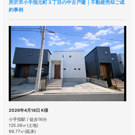
所沢市小手指元町３丁目の中古戸建｜不動産売却ご成
約事例
2026年4月18日
K様
小手指駅 / 徒歩16分
125.06㎡(土地)
99.77㎡(延床)