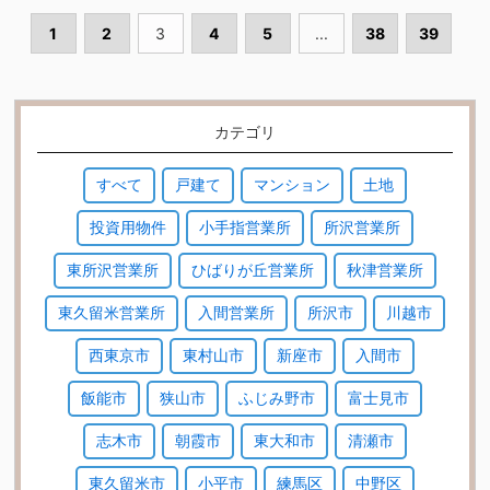
1
2
3
4
5
...
38
39
カテゴリ
すべて
戸建て
マンション
土地
投資用物件
小手指営業所
所沢営業所
東所沢営業所
ひばりが丘営業所
秋津営業所
東久留米営業所
入間営業所
所沢市
川越市
西東京市
東村山市
新座市
入間市
飯能市
狭山市
ふじみ野市
富士見市
志木市
朝霞市
東大和市
清瀬市
東久留米市
小平市
練馬区
中野区