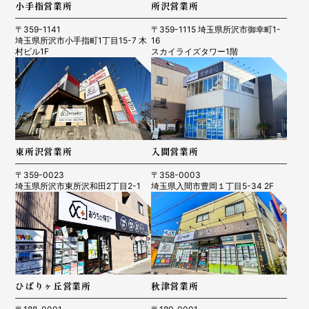
小手指営業所
所沢営業所
〒359-1141
〒359-1115 埼玉県所沢市御幸町1-
埼玉県所沢市小手指町1丁目15-7 木
16
村ビル1F
スカイライズタワー1階
東所沢営業所
入間営業所
〒359-0023
〒358-0003
埼玉県所沢市東所沢和田2丁目2-1
埼玉県入間市豊岡１丁目5-34 2F
ひばりヶ丘営業所
秋津営業所