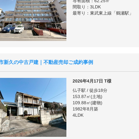
専有面積：62.25㎡
間取り：3LDK
最寄り：東武東上線「鶴瀬駅」
市新久の中古戸建｜不動産売却ご成約事例
2026年4月17日
T様
仏子駅 / 徒歩18分
153.87㎡(土地)
109.88㎡(建物)
1982年8月築
4LDK