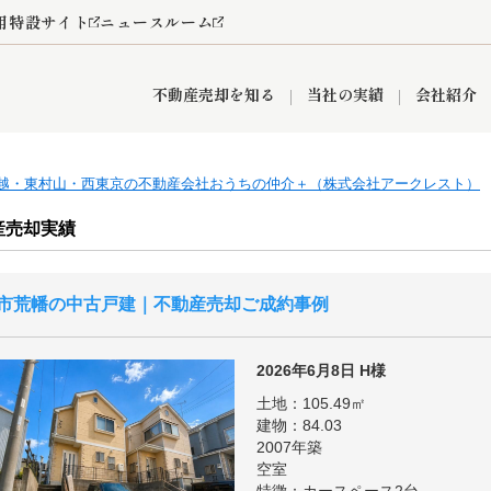
用特設サイト
ニュースルーム
不動産売却を知る
当社の実績
会社紹介
越・東村山・西東京の不動産会社おうちの仲介＋（株式会社アークレスト）
情報
産買取
査定依頼
おうちパークくらぶ
お客様の声
空き家
オンライン相談予約
レンタルスペース
リースバック
創業の想い
プライバシーポリシー
総合不動産の強み
期間限定キャン
産売却実績
市荒幡の中古戸建｜不動産売却ご成約事例
営業所
入間市
入間営業所
狭山市
ひばりケ丘営業所
富士見市
新座市
秋津営業所
清瀬
2026年6月8日
H様
土地：105.49㎡
建物：84.03
2007年築
おうちパークグループの強み
空室