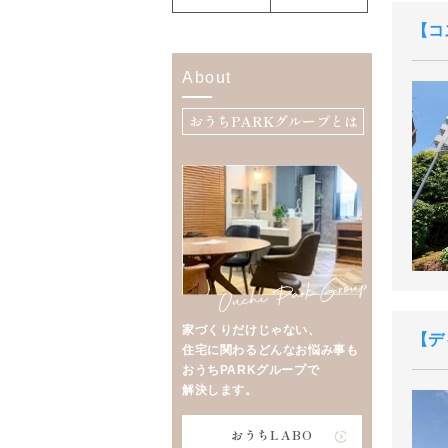
コ
About
おうちPARKグループとは
家づくりだけじゃない、
デ
住宅に関わるどんなお悩み事も
おうちPARKグループで
解決します。
おうちLABO