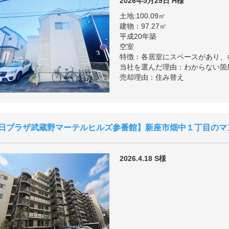
2026年5月29日
H様
土地:100.09㎡
建物：97.27㎡
平成20年築
空室
特徴：各居室にスペースがあり、
当社を選んだ理由：わからない箇
売却理由：住み替え
日プラザ武蔵野マーテルヒルズ参番館
新座市畑中１丁目のマ
2026.4.18
S様