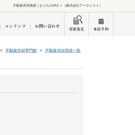
不動産売却実績｜おうちの仲介＋（株式会社アークレスト）
コンテンツ
お問い合わせ
売却査定
来店予約
不動産売却専門館
不動産売却実績一覧
ペーン
インフォメーション
ブログ
市
東久留米営業所
練馬区