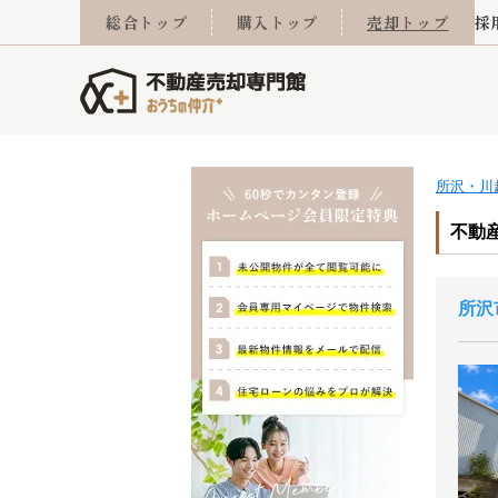
総合トップ
購入トップ
売却トップ
採
所沢・川
査定実績
売却成功事例
相続
会社概要
不動産Q&A
なんでもご相談
住み替え
スタッフ紹介
マンションカタログ
ご来店予約
離婚
採用
不動
売却
不動
所沢
西東京市
小手指営業所
東久留米市
所沢営業所
東村山市
東所沢
売却コラム
よくある質問
おうちLABO
おうちのリフォーム