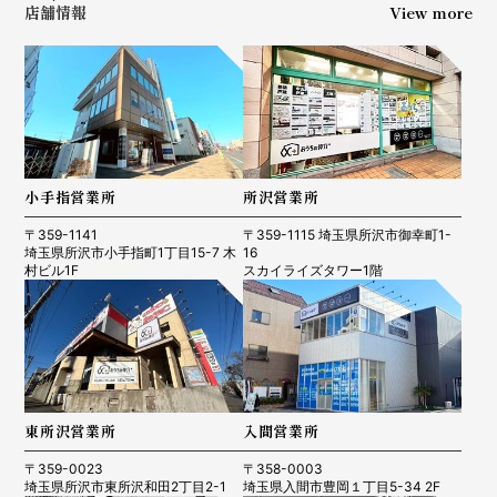
店舗情報
View more
小手指営業所
所沢営業所
〒359-1141
〒359-1115 埼玉県所沢市御幸町1-
埼玉県所沢市小手指町1丁目15-7 木
16
村ビル1F
スカイライズタワー1階
東所沢営業所
入間営業所
〒359-0023
〒358-0003
埼玉県所沢市東所沢和田2丁目2-1
埼玉県入間市豊岡１丁目5-34 2F