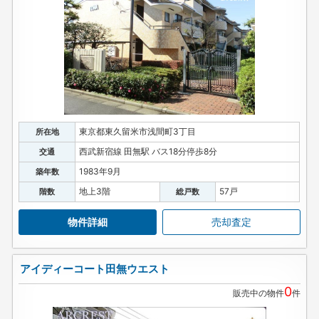
東京都東久留米市浅間町3丁目
所在地
西武新宿線 田無駅 バス18分停歩8分
交通
1983年9月
築年数
地上3階
57戸
階数
総戸数
物件詳細
売却査定
アイディーコート田無ウエスト
0
販売中の物件
件