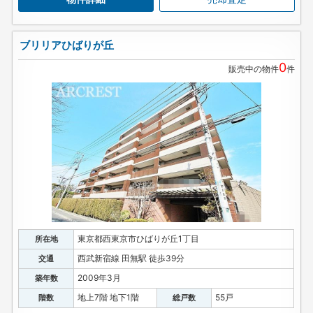
ブリリアひばりが丘
0
販売中の物件
件
東京都西東京市ひばりが丘1丁目
所在地
西武新宿線 田無駅 徒歩39分
交通
2009年3月
築年数
地上7階 地下1階
55戸
階数
総戸数