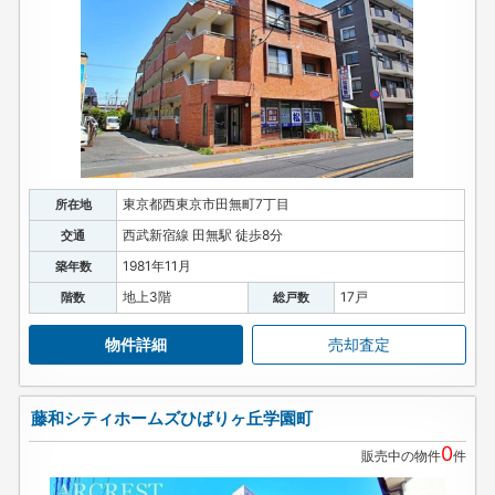
東京都西東京市田無町7丁目
所在地
西武新宿線 田無駅 徒歩8分
交通
1981年11月
築年数
地上3階
17戸
階数
総戸数
物件詳細
売却査定
藤和シティホームズひばりヶ丘学園町
0
販売中の物件
件