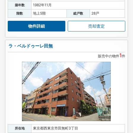
1982年11月
築年数
地上5階
28戸
階数
総戸数
物件詳細
売却査定
ラ・ベルドゥーレ田無
1
販売中の物件
件
東京都西東京市田無町3丁目
所在地