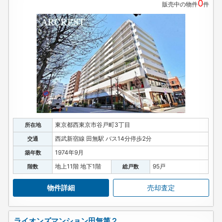
0
販売中の物件
件
東京都西東京市谷戸町3丁目
所在地
西武新宿線 田無駅 バス14分停歩2分
交通
1974年9月
築年数
地上11階 地下1階
95戸
階数
総戸数
物件詳細
売却査定
ライオンズマンション田無第２