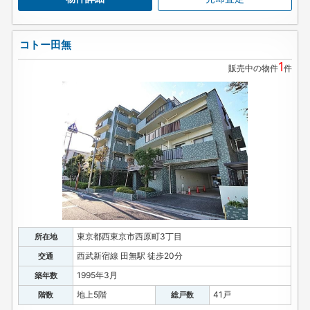
コトー田無
1
販売中の物件
件
東京都西東京市西原町3丁目
所在地
西武新宿線 田無駅 徒歩20分
交通
1995年3月
築年数
地上5階
41戸
階数
総戸数