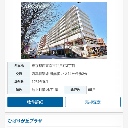
東京都西東京市谷戸町3丁目
所在地
西武新宿線 田無駅 バス14分停歩2分
交通
1974年9月
築年数
地上11階 地下1階
95戸
階数
総戸数
物件詳細
売却査定
ひばりが丘プラザ