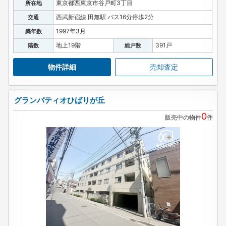
東京都西東京市谷戸町3丁目
所在地
西武新宿線 田無駅 バス16分停歩2分
交通
1997年3月
築年数
地上19階
391戸
階数
総戸数
物件詳細
売却査定
グランパティオひばりが丘
0
販売中の物件
件