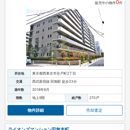
0
販売中の物件
件
東京都西東京市谷戸町2丁目
所在地
西武新宿線 田無駅 徒歩33分
交通
2018年8月
築年数
地上9階
270戸
階数
総戸数
物件詳細
売却査定
ライオンズマンション田無本町