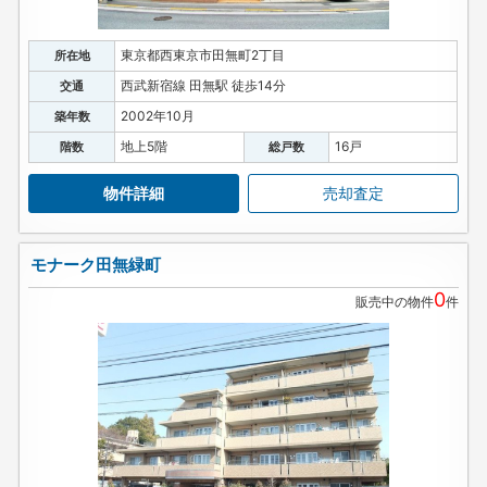
東京都西東京市田無町2丁目
所在地
西武新宿線 田無駅 徒歩14分
交通
2002年10月
築年数
地上5階
16戸
階数
総戸数
物件詳細
売却査定
モナーク田無緑町
0
販売中の物件
件