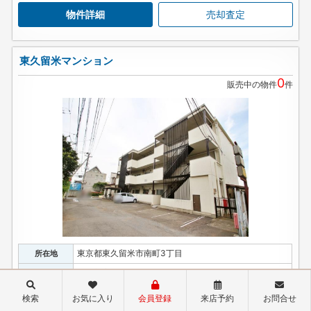
物件詳細
売却査定
東久留米マンション
0
販売中の物件
件
東京都東久留米市南町3丁目
所在地
西武新宿線 田無駅 バス13分停歩5分
交通
1976年5月
築年数
検索
お気に入り
会員登録
来店予約
お問合せ