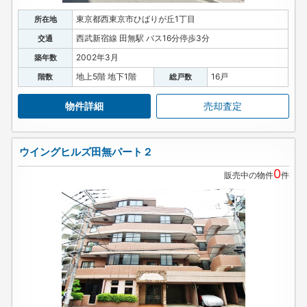
東京都西東京市ひばりが丘1丁目
所在地
西武新宿線 田無駅 バス16分停歩3分
交通
2002年3月
築年数
地上5階 地下1階
16戸
階数
総戸数
物件詳細
売却査定
ウイングヒルズ田無パート２
0
販売中の物件
件