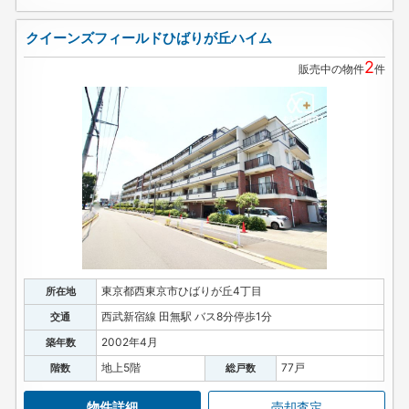
クイーンズフィールドひばりが丘ハイム
2
販売中の物件
件
東京都西東京市ひばりが丘4丁目
所在地
西武新宿線 田無駅 バス8分停歩1分
交通
2002年4月
築年数
地上5階
77戸
階数
総戸数
物件詳細
売却査定