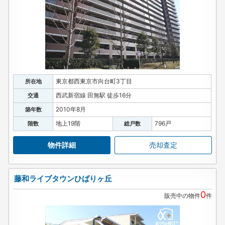
東京都西東京市向台町3丁目
所在地
西武新宿線 田無駅 徒歩16分
交通
2010年8月
築年数
地上19階
796戸
階数
総戸数
物件詳細
売却査定
藤和ライブタウンひばりヶ丘
0
販売中の物件
件