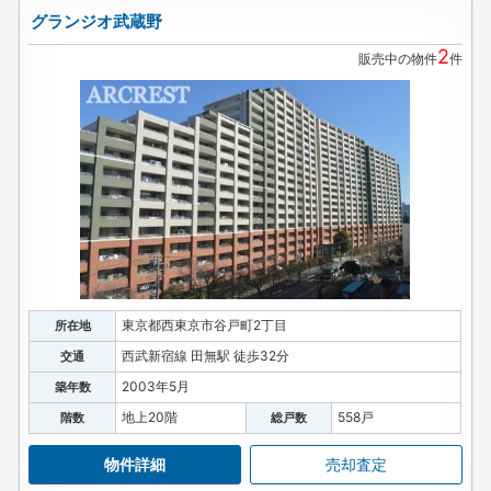
グランジオ武蔵野
2
販売中の物件
件
東京都西東京市谷戸町2丁目
所在地
西武新宿線 田無駅 徒歩32分
交通
2003年5月
築年数
地上20階
558戸
階数
総戸数
物件詳細
売却査定