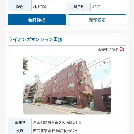
地上7階
47戸
階数
総戸数
物件詳細
売却査定
ライオンズマンション田無
0
販売中の物件
件
東京都西東京市芝久保町2丁目
所在地
西武新宿線 田無駅 徒歩12分
交通