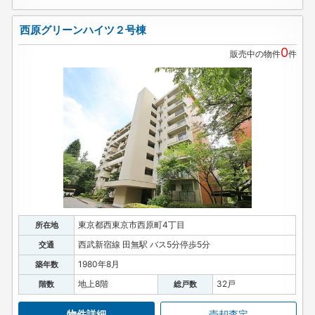
西原グリーンハイツ２号棟
0
販売中の物件
件
東京都西東京市西原町4丁目
所在地
西武新宿線 田無駅 バス5分停歩5分
交通
1980年8月
築年数
地上8階
32戸
階数
総戸数
物件詳細
売却査定