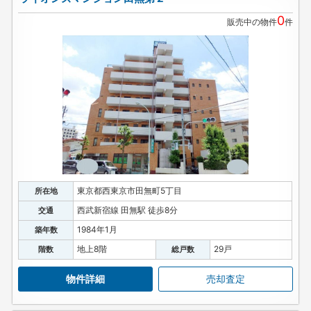
0
販売中の物件
件
東京都西東京市田無町5丁目
所在地
西武新宿線 田無駅 徒歩8分
交通
1984年1月
築年数
地上8階
29戸
階数
総戸数
物件詳細
売却査定