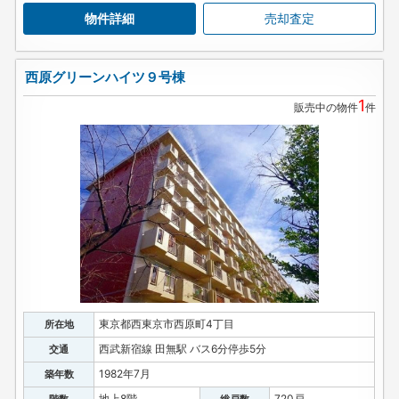
物件詳細
売却査定
西原グリーンハイツ９号棟
1
販売中の物件
件
東京都西東京市西原町4丁目
所在地
西武新宿線 田無駅 バス6分停歩5分
交通
1982年7月
築年数
地上8階
720戸