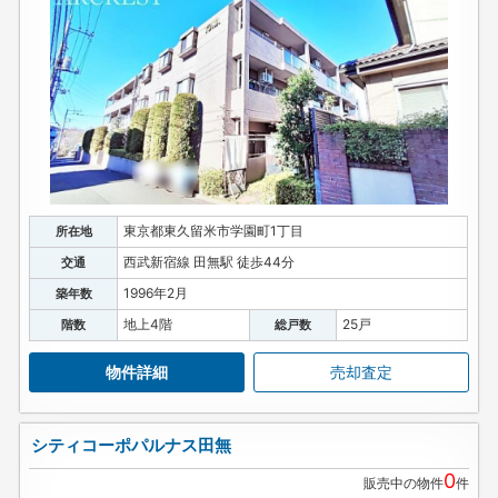
東京都東久留米市学園町1丁目
所在地
西武新宿線 田無駅 徒歩44分
交通
1996年2月
築年数
地上4階
25戸
階数
総戸数
物件詳細
売却査定
シティコーポパルナス田無
0
販売中の物件
件