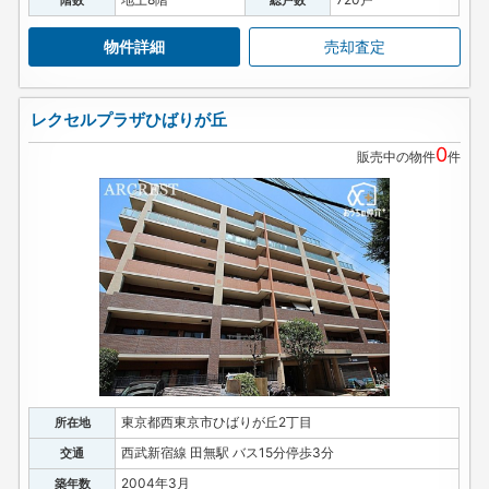
階数
総戸数
物件詳細
売却査定
レクセルプラザひばりが丘
0
販売中の物件
件
東京都西東京市ひばりが丘2丁目
所在地
西武新宿線 田無駅 バス15分停歩3分
交通
2004年3月
築年数