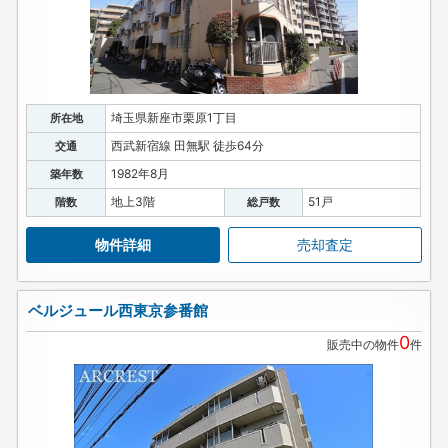
埼玉県新座市栗原1丁目
所在地
西武新宿線 田無駅 徒歩64分
交通
1982年8月
築年数
地上3階
51戸
階数
総戸数
物件詳細
売却査定
ベルジュール西東京参番館
0
販売中の物件
件