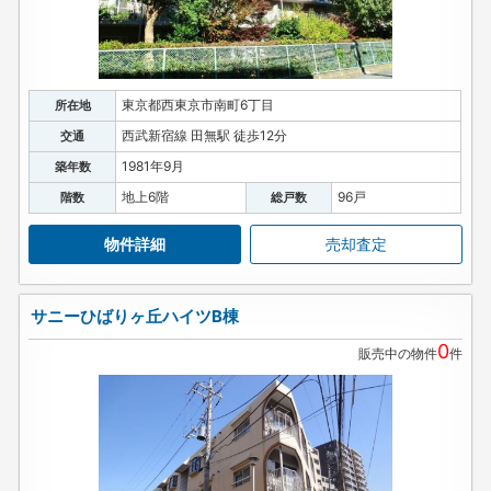
東京都西東京市南町6丁目
所在地
西武新宿線 田無駅 徒歩12分
交通
1981年9月
築年数
地上6階
96戸
階数
総戸数
物件詳細
売却査定
サニーひばりヶ丘ハイツB棟
0
販売中の物件
件