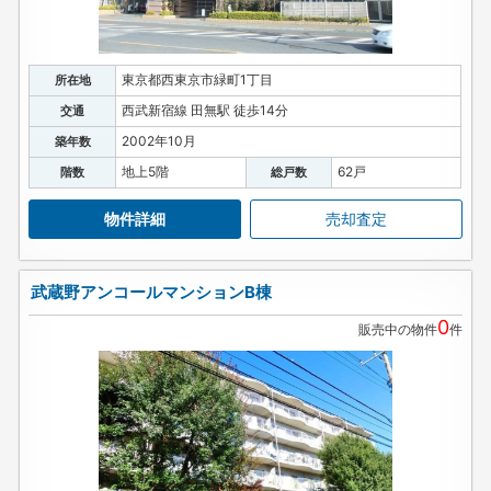
東京都西東京市緑町1丁目
所在地
西武新宿線 田無駅 徒歩14分
交通
2002年10月
築年数
地上5階
62戸
階数
総戸数
物件詳細
売却査定
武蔵野アンコールマンションB棟
0
販売中の物件
件