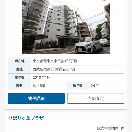
東京都西東京市田無町2丁目
所在地
西武新宿線 田無駅 徒歩7分
交通
2010年1月
築年数
地上8階
24戸
階数
総戸数
物件詳細
売却査定
ひばりヶ丘プラザ
1
販売中の物件
件