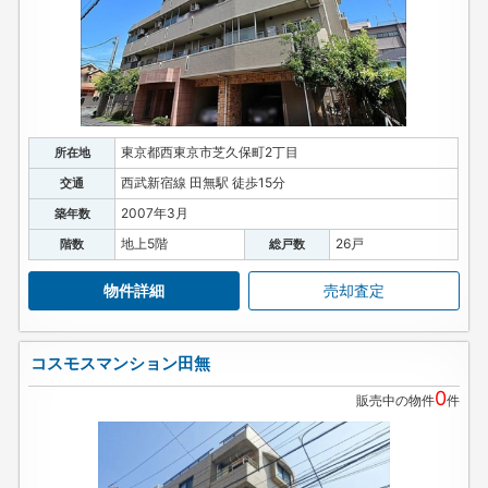
東京都西東京市芝久保町2丁目
所在地
西武新宿線 田無駅 徒歩15分
交通
2007年3月
築年数
地上5階
26戸
階数
総戸数
物件詳細
売却査定
コスモスマンション田無
0
販売中の物件
件