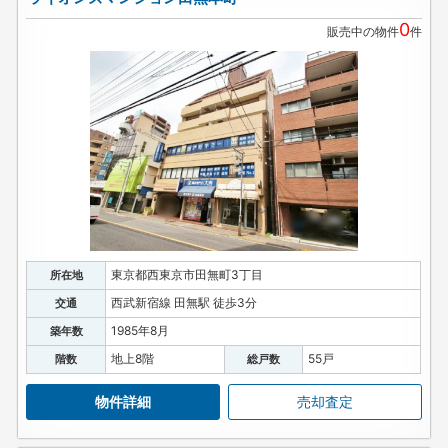
0
販売中の物件
件
東京都西東京市田無町3丁目
所在地
西武新宿線 田無駅 徒歩3分
交通
1985年8月
築年数
地上8階
55戸
階数
総戸数
物件詳細
売却査定