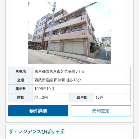
東京都西東京市芝久保町5丁目
所在地
西武新宿線 田無駅 徒歩18分
交通
1996年10月
築年数
地上3階
15戸
階数
総戸数
物件詳細
売却査定
ザ・レジデンスひばりヶ丘