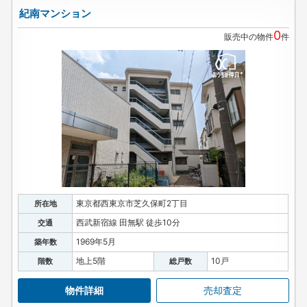
紀南マンション
0
販売中の物件
件
東京都西東京市芝久保町2丁目
所在地
西武新宿線 田無駅 徒歩10分
交通
1969年5月
築年数
地上5階
10戸
階数
総戸数
物件詳細
売却査定