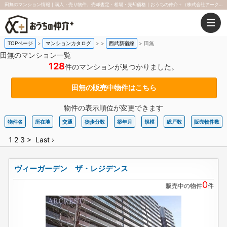
田無のマンション情報｜購入・売り物件、売却査定・相場・売却価格｜おうちの仲介＋（株式会社アークレスト）
TOPページ
マンションカタログ
>
西武新宿線
>
田無
田無のマンション一覧
128
件のマンションが見つかりました。
田無の販売中物件はこちら
物件の表示順位が変更できます
物件名
所在地
交通
徒歩分数
築年月
規模
総戸数
販売物件数
1
2
3
>
Last ›
ヴィーガーデン ザ・レジデンス
0
販売中の物件
件