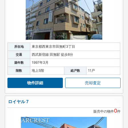
東京都西東京市田無町3丁目
所在地
西武新宿線 田無駅 徒歩8分
交通
1997年3月
築年数
地上5階
11戸
階数
総戸数
物件詳細
売却査定
ロイヤル７
0
販売中の物件
件