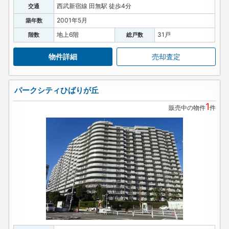
西武新宿線 田無駅 徒歩4分
交通
2001年5月
築年数
地上6階
31戸
階数
総戸数
物件詳細
売却査定
パークシティひばりが丘
1
販売中の物件
件