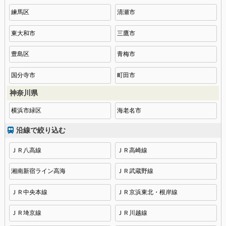
練馬区
清瀬市
東大和市
三鷹市
豊島区
青梅市
国分寺市
町田市
神奈川県
横浜市緑区
海老名市
沿線で絞り込む
ＪＲ八高線
ＪＲ高崎線
湘南新宿ライン高海
ＪＲ武蔵野線
ＪＲ中央本線
ＪＲ京浜東北・根岸線
ＪＲ埼京線
ＪＲ川越線