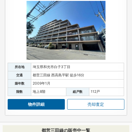
埼玉県和光市白子3丁目
所在地
都営三田線 西高島平駅 徒歩16分
交通
2009年1月
築年数
地上8階
112戸
階数
総戸数
物件詳細
売却査定
都営三田線の販売中一覧