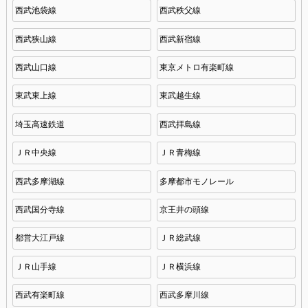
西武池袋線
西武秩父線
西武狭山線
西武新宿線
西武山口線
東京メトロ有楽町線
東武東上線
東武越生線
埼玉高速鉄道
西武拝島線
ＪＲ中央線
ＪＲ青梅線
西武多摩湖線
多摩都市モノレール
西武国分寺線
京王井の頭線
都営大江戸線
ＪＲ総武線
ＪＲ山手線
ＪＲ横浜線
西武有楽町線
西武多摩川線