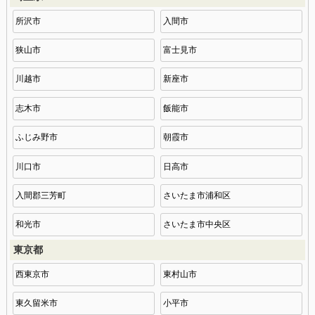
所沢市
入間市
狭山市
富士見市
川越市
新座市
志木市
飯能市
ふじみ野市
朝霞市
川口市
日高市
入間郡三芳町
さいたま市浦和区
和光市
さいたま市中央区
東京都
西東京市
東村山市
東久留米市
小平市