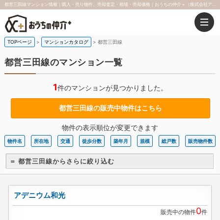
都営三田線マンション情報｜購入・売り物件、売却査定・相場・売却価格｜おうちの仲介＋（株式会社アークレスト）
TOPページ
マンションカタログ
都営三田線
都営三田線のマンション一覧
1
件のマンションが見つかりました。
都営三田線の販売中物件はこちら
物件の表示順位が変更できます
物件名
所在地
交通
徒歩分数
築年月
規模
総戸数
販売物件数
＝ 都営三田線からさらに絞り込む
アデニウム和光
0
販売中の物件
件