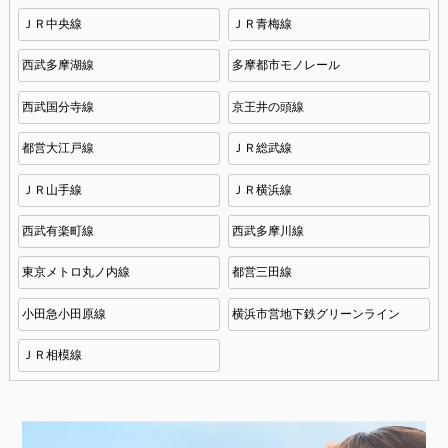
ＪＲ中央線
ＪＲ青梅線
西武多摩湖線
多摩都市モノレール
西武国分寺線
京王井の頭線
都営大江戸線
ＪＲ総武線
ＪＲ山手線
ＪＲ横浜線
西武有楽町線
西武多摩川線
東京メトロ丸ノ内線
都営三田線
小田急小田原線
横浜市営地下鉄グリーンライン
ＪＲ相模線