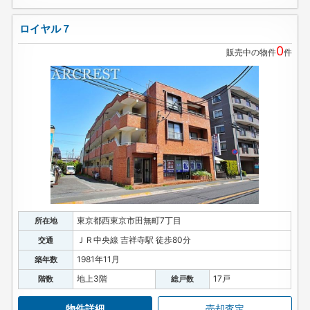
ロイヤル７
0
販売中の物件
件
東京都西東京市田無町7丁目
所在地
ＪＲ中央線 吉祥寺駅 徒歩80分
交通
1981年11月
築年数
地上3階
17戸
階数
総戸数
物件詳細
売却査定