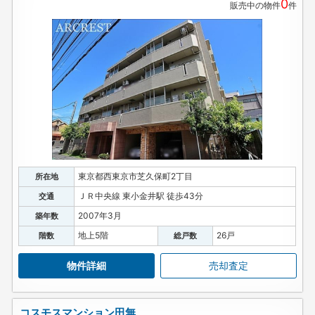
0
販売中の物件
件
東京都西東京市芝久保町2丁目
所在地
ＪＲ中央線 東小金井駅 徒歩43分
交通
2007年3月
築年数
地上5階
26戸
階数
総戸数
物件詳細
売却査定
コスモスマンション田無