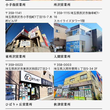
小手指営業所
所沢営業所
〒359-1141
〒359-1115 埼玉県所沢市御幸町1-
埼玉県所沢市小手指町1丁目15-7 木
16
村ビル1F
スカイライズタワー1階
東所沢営業所
入間営業所
〒359-0023
〒358-0003
埼玉県所沢市東所沢和田2丁目2-1
埼玉県入間市豊岡１丁目5-34 2F
ひばりヶ丘営業所
秋津営業所