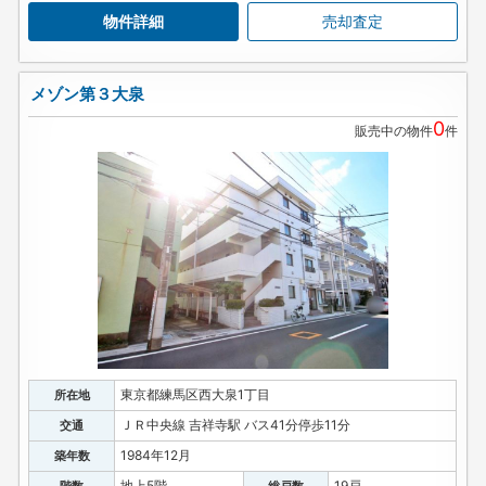
物件詳細
売却査定
メゾン第３大泉
0
販売中の物件
件
東京都練馬区西大泉1丁目
所在地
ＪＲ中央線 吉祥寺駅 バス41分停歩11分
交通
1984年12月
築年数
地上5階
19戸
階数
総戸数