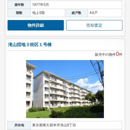
1977年5月
築年数
地上5階
44戸
階数
総戸数
物件詳細
売却査定
滝山団地３街区１号棟
0
販売中の物件
件
東京都東久留米市滝山6丁目
所在地