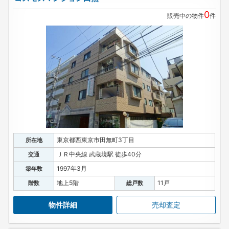
0
販売中の物件
件
東京都西東京市田無町3丁目
所在地
ＪＲ中央線 武蔵境駅 徒歩40分
交通
1997年3月
築年数
地上5階
11戸
階数
総戸数
物件詳細
売却査定