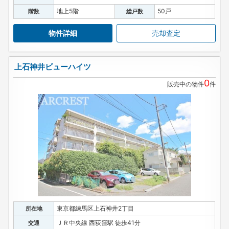
地上5階
50戸
階数
総戸数
物件詳細
売却査定
上石神井ビューハイツ
0
販売中の物件
件
東京都練馬区上石神井2丁目
所在地
ＪＲ中央線 西荻窪駅 徒歩41分
交通