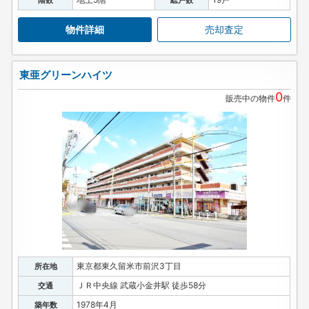
物件詳細
売却査定
東亜グリーンハイツ
0
販売中の物件
件
東京都東久留米市前沢3丁目
所在地
ＪＲ中央線 武蔵小金井駅 徒歩58分
交通
1978年4月
築年数