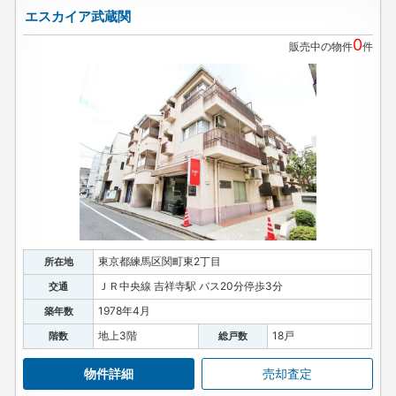
エスカイア武蔵関
0
販売中の物件
件
東京都練馬区関町東2丁目
所在地
ＪＲ中央線 吉祥寺駅 バス20分停歩3分
交通
1978年4月
築年数
地上3階
18戸
階数
総戸数
物件詳細
売却査定