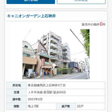
キャニオンガーデン上石神井
0
販売中の物件
件
東京都練馬区上石神井3丁目
所在地
ＪＲ中央線 荻窪駅 徒歩54分
交通
2001年5月
築年数
地上7階
22戸
階数
総戸数