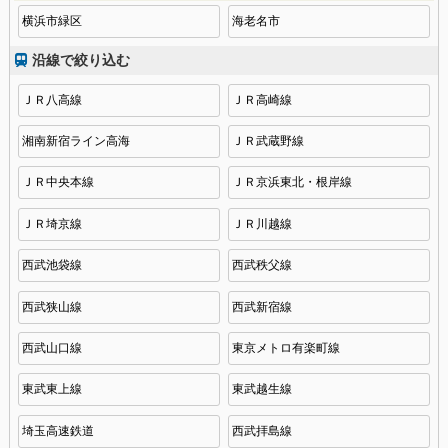
横浜市緑区
海老名市
沿線で絞り込む
ＪＲ八高線
ＪＲ高崎線
湘南新宿ライン高海
ＪＲ武蔵野線
ＪＲ中央本線
ＪＲ京浜東北・根岸線
ＪＲ埼京線
ＪＲ川越線
西武池袋線
西武秩父線
西武狭山線
西武新宿線
西武山口線
東京メトロ有楽町線
東武東上線
東武越生線
埼玉高速鉄道
西武拝島線