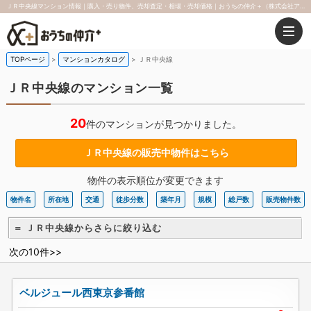
ＪＲ中央線マンション情報｜購入・売り物件、売却査定・相場・売却価格｜おうちの仲介＋（株式会社アークレスト）
TOPページ
マンションカタログ
ＪＲ中央線
ＪＲ中央線のマンション一覧
20
件のマンションが見つかりました。
ＪＲ中央線の販売中物件はこちら
物件の表示順位が変更できます
物件名
所在地
交通
徒歩分数
築年月
規模
総戸数
販売物件数
＝ ＪＲ中央線からさらに絞り込む
次の10件>>
ベルジュール西東京参番館