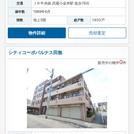
ＪＲ中央線 武蔵小金井駅 徒歩76分
交通
1969年6月
築年数
地上5階
1400戸
階数
総戸数
物件詳細
売却査定
シティコーポパルナス田無
0
販売中の物件
件